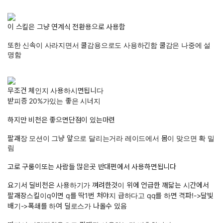
이 스킬은 그냥 연계식 전환용으로 사용함
또한 신속이 사라지면서 쿨감용으로도 사용하긴함 쿨감은 나중에 설
명함
무조건 체인지 사용하시면됩니다
받피증 20%가있는 좋은 시너지
하지만 비천은 좋으면단점이 있는마련
팔괘장 모션이 그냥 앞으로 달리는거라 레이드에서 몸이 맞으면 확 밀
림
고로 구룸이또는 사람들 많은곳 반대편에서 사용하면됩니다
요기서 딜비천은 사용하기가 껴려한것이 위에 언급한 깨닯는 시간에서
팔괘장스킬이q이면 q를 딱1번 처야지 급하다고 qq를 하면 격파!->달빛
배기->폭쇄를 하여 딜로스가 나올수 있음