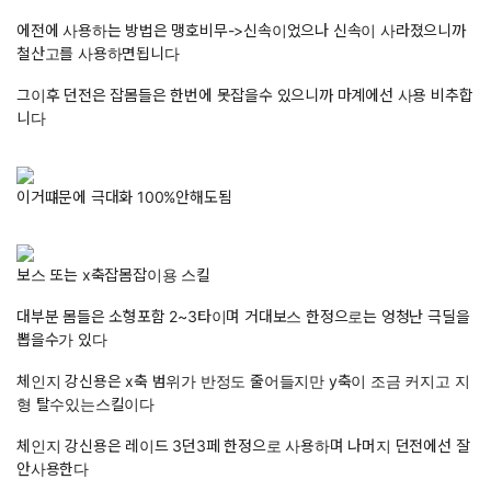
에전에 사용하는 방법은 맹호비무->신속이었으나 신속이 사라졌으니까
철산고를 사용하면됩니다
그이후 던전은 잡몸들은 한번에 못잡을수 있으니까 마계에선 사용 비추합
니다
이거떄문에 극대화 100%안해도됨
보스 또는 x축잡몸잡이용 스킬
대부분 몸들은 소형포함 2~3타이며 거대보스 한정으로는 엉청난 극딜을
뽑을수가 있다
체인지 강신용은 x축 범위가 반정도 줄어들지만 y축이 조금 커지고 지
형 탈수있는스킬이다
체인지 강신용은 레이드 3던3페 한정으로 사용하며 나머지 던전에선 잘
안사용한다