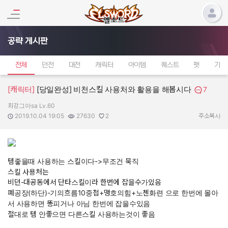
공략 게시판
전체
던전
대전
캐릭터
아이템
퀘스트
펫
기타
[캐릭터]
[당일완성] 비천스킬 사용처와 활용을 해봅시다
7
최강그아sa Lv.60
작성자:
작성일:
조회수:
추천수:
2019.10.04 19:05
27630
2
주소복사
템좋을때 사용하는 스킬이다->무조건 묵직
스킬 사용처는
비던-대공동에서 단타스킬이라 한번에 잡을수가있음
폐공장(하단)-기의흐름10중첩+맹호의힘+노첸화련 으로 한번에 몰아
서 사용하면 똥피거나 아님 한번에 잡을수있음
절대로 템 안좋으면 다른스킬 사용하는것이 좋음