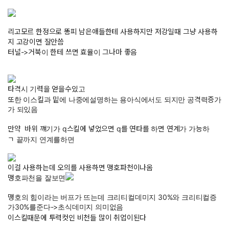
리고모르 한정으로 똥피 남은애들한테 사용하지만 저강일때 그냥 사용하
지 고강이면 잘안씀
터널->거북이 한테 쓰면 효율이 그나마 좋음
타격시 기력을 얻을수있고
또한 이스킬과 밑에 나중에설명하는 용아식에서도 되지만 공격력증가
가 되있음
만약 바위 꺠기가 q스킬에 넣었으면 q를 연타를 하면 연계가 가능하
ㄱ 끝까지 연계를하면
이걸 사용하는데 오의를 사용하면 맹호파천이나옴
맹호파천을 잘보면
맹호의 힘이라는 버프가 뜨는데 크리티컬데미지 30%와 크리티컬증
가30%를준다->초식데미지 의미없음
이스킬때문에 투력컷인 비천들 많이 취업이된다