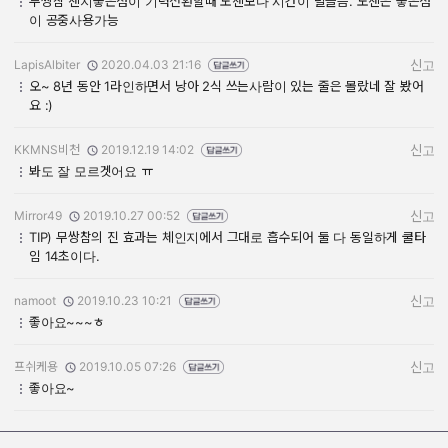
무쌍참 첸지좋은점이 기력전환할때 노첸보다 시간이 덜들음. 노첸은 좋은점
이 공중사용가능
LapisAlbiter
2020.04.03 21:16
신고
작성자:
작성일:
오~ 8년 동안 1라인하면서 낭아 2식 쓰는사람이 있는 줄은 몰랐네 잘 봤어
요 :)
KKMNS비천
2019.12.19 14:02
신고
작성자:
작성일:
봐도 잘 모르겟어요 ㅠ
Mirror49
2019.10.27 00:52
신고
작성자:
작성일:
TIP) 무쌍참의 진 효과는 체인지에서 그대로 흡수되어 둘 다 동일하게 쿨타
임 14초이다.
namoot
2019.10.23 10:21
신고
작성자:
작성일:
좋아요~~~ㅎ
프쉬케용
2019.10.05 07:26
신고
작성자:
작성일:
좋아요~