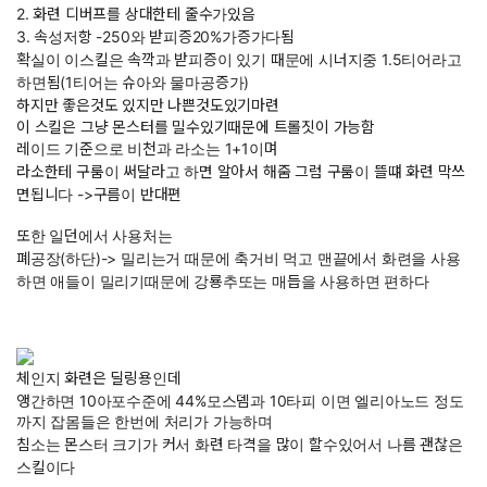
2. 화련 디버프를 상대한테 줄수가있음
3. 속성저항 -250와 받피증20%가증가다됨
확실이 이스킬은 속깍과 받피증이 있기 때문에 시너지중 1.5티어라고
하면됨(1티어는 슈아와 물마공증가)
하지만 좋은것도 있지만 나쁜것도있기마련
이 스킬은 그냥 몬스터를 밀수있기때문에 트롤짓이 가능함
레이드 기준으로 비천과 라소는 1+1이며
라소한테 구룸이 써달라고 하면 알아서 해줌 그럼 구룸이 뜰떄 화련 막쓰
면됩니다 ->구름이 반대편
또한 일던에서 사용처는
폐공장(하단)-> 밀리는거 때문에 축거비 먹고 맨끝에서 화련을 사용
하면 애들이 밀리기때문에 강룡추또는 매듭을 사용하면 편하다
체인지 화련은 딜링용인데
앵간하면 10아포수준에 44%모스뎀과 10타피 이면 엘리아노드 정도
까지 잡몸들은 한번에 처리가 가능하며
침소는 몬스터 크기가 커서 화련 타격을 많이 할수있어서 나름 괜찮은
스킬이다