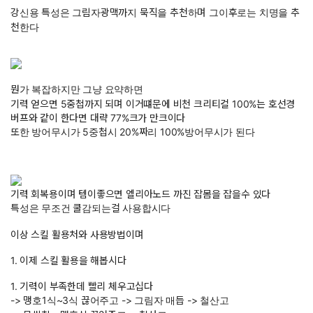
강신용 특성은 그림자광맥까지 묵직을 추천하며 그이후로는 치명을 추
천한다
뭔가 복잡하지만 그냥 요약하면
기력 얻으면 5중첩까지 되며 이거떄문에 비천 크리티컬 100%는 호선경
버프와 같이 한다면 대략 77%크가 만크이다
또한 방어무시가 5중첩시 20%짜리 100%방어무시가 된다
기력 회복용이며 템이좋으면 엘리아노드 까진 잡몸을 잡을수 있다
특성은 무조건 쿨감되는걸 사용합시다
이상 스킬 활용처와 사용방법이며
1. 이제 스킬 활용을 해봅시다
1. 기력이 부족한데 빨리 체우고십다
-> 맹호1식~3식 끊어주고 -> 그림자 매듭 -> 철산고