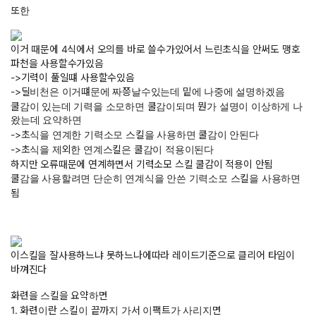
또한
이거 때문에 4식에서 오의를 바로 쓸수가있어서 느린초식을 안써도 맹호
파천을 사용할수가있음
->기력이 풀일떄 사용할수있음
->딜비천은 이거떄문에 짜쯩날수있는데 밑에 나중에 설명하겠음
쿨감이 있는데 기력을 소모하면 쿨감이되며 뭔가 설명이 이상하게 나
왔는데 요약하면
->초식을 연계한 기력소모 스킬을 사용하면 쿨감이 안된다
->초식을 제외한 연계스킬은 쿨감이 적용이된다
하지만 오류때문에 연계하면서 기력소모 스킬 쿨감이 적용이 안됨
쿨감을 사용할려면 단순히 연계식을 안쓴 기력소모 스킬을 사용하면
됨
이스킬을 잘사용하느냐 못하느나에따라 레이드기준으로 클리어 타임이
바껴진다
화련을 스킬을 요약하면
1. 화련이란 스킬이 끝까지 가서 이팩트가 사리지면