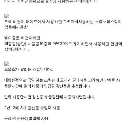
따라서 기력전환용으로 팔괘장 사용하는건 비추합니다
투력 비천이 레이드에서 사용하면 그럭저럭사용하는 스킬->쓸스킬이
없을때사용함
템이좋은 비천이라면
폐공장(상단)-> 물공10중첩 크뎀30%로 유지하면서 사용하면 한번에
잡히긴합니다..
호불호가 갈리는 스킬입니다..
대형한정으로 극딜 넣는 스킬인데 모션과 딜레이을 고려하면 난희를 사
용할시간에 밑에 나중에 연급할 강신용을 추천합니다
만약 사용한다면 강신용이 쿨감일때 사용하시면됩니다.
2던- 2페 3페 강신용 쿨일떄 사용
공장-강신용이 쿨일떄 사용