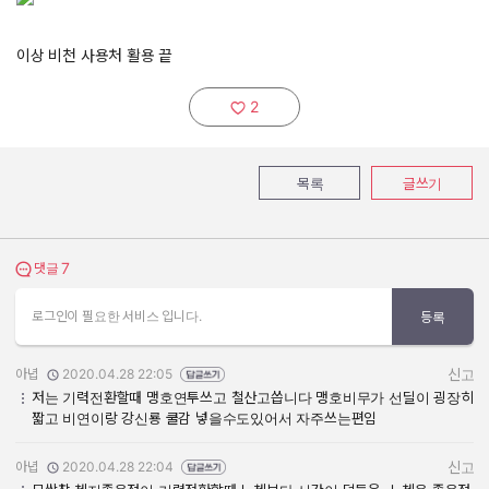
이상 비천 사용처 활용 끝
2
추천하기:
목록
글쓰기
7
댓글 보기
댓글
로그인이 필요한 서비스 입니다.
등록
아녑
2020.04.28 22:05
신고
작성자:
작성일:
저는 기력전환할때 맹호연투쓰고 철산고씁니다 맹호비무가 선딜이 굉장히
짧고 비연이랑 강신룡 쿨감 넣을수도있어서 자주쓰는편임
아녑
2020.04.28 22:04
신고
작성자:
작성일: