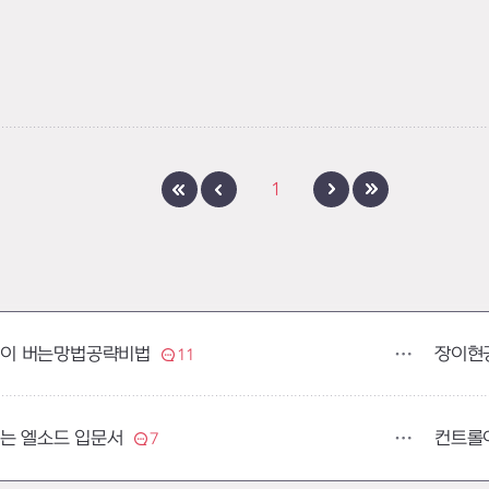
1
장이현
이 버는망법공략비법
11
컨트롤
보는 엘소드 입문서
7