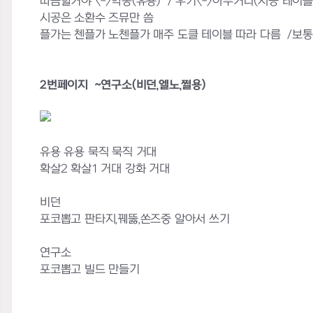
따끔할거야 <->악몽(유용) / 우키<->아무거나(시공 테이블
시공은 소환수 즈뮤만 씀
플가는 첸플가 노첸플가 매주 도클 테이블 따라 다름 /보통
2번페이지 ~연구소(비던,엘노,쩔용)
유용 유용 묵직 묵직 거대
확살2 확살1 거대 강화 거대
비던
포코뽑고 판타지,꿰뚫,쏜즈중 알아서 쓰기
연구소
포코뽑고 빌드 만들기