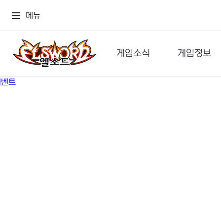
메뉴
게임소식
게임정보
공지사항
세계관
GM메가폰
캐릭터
이벤트 & 캐시샵
가이드
보도자료