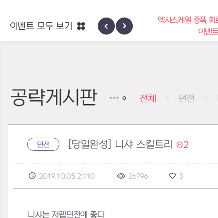
엑사스케일 증폭 회
이벤트 모두 보기
신규 지역 네블론
이벤
공략게시판
전체
던전
[당일완성] 니샤 스킬트리
2
던전
2019.10.05 21:10
26796
3
니샤는 저렙던전에 좋다