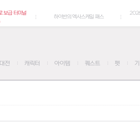
로 보급 터미널
202
하이반의 엑사스케일 패스
트
대전
캐릭터
아이템
퀘스트
펫
기