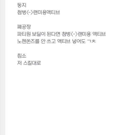
둥지
첨벙<->랜미용액티브
폐공장
파티원 보딜이 된다면 첨벙<->랜미용 액티브
노첸쏜즈를 안 쓰고 액티브 넣어도 ㄱㅊ
침소
저 스킬대로