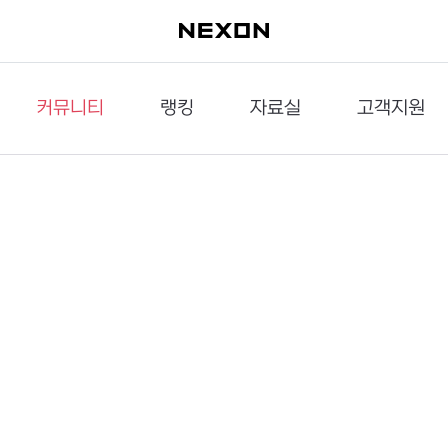
커뮤니티
랭킹
자료실
고객지원
이슈게시판
던전랭킹
다운로드
문의하기
공략게시판
대전랭킹
멀티미디어
신고하기
거래게시판
점령전랭킹
갤러리
건의하기
밸런스토론장
엘타입
보안센터
UCC게시판
작가연재만화