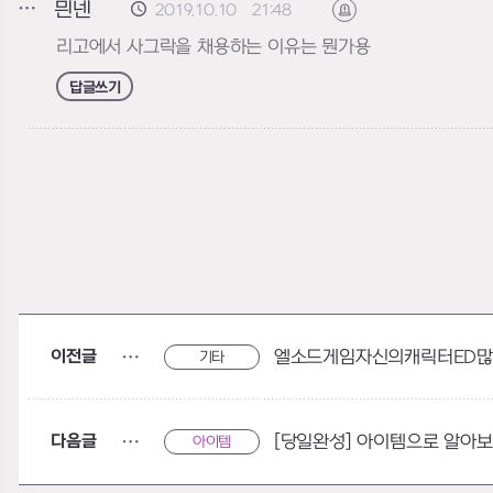
믠넨
2019.10.10 21:48
신고하기
리고에서 사그락을 채용하는 이유는 뭔가용
답글쓰기
이전글
엘소드게임자신의캐릭터ED많
기타
다음글
[당일완성] 아이템으로 알아
아이템