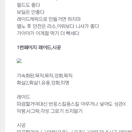
필드도 좋다
보딜은 안좋다
레이드캐릭으로 만들거면 하지마
엘노 후 던전은 라소,이위보다 니샤가 좋다
가이아가 이계절 먹기 더 빡세다
1번페이지 레이드,시공
가속화된,묵직,묵직,강화,묵직
확살2,확살1,유용,강화,치명
레이드
따끔할거야대신 반응스킬용스킬 아무거나 넣어도 상관X
악몽,사그락,각성 그로기 쓰지말기
시공