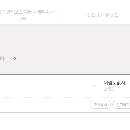
6년 엘리오스 여름 랑데부 감사
아바타: 세이렌 베일
쿠폰
타
어림도없지
Lv.30
주소복사
신고하기