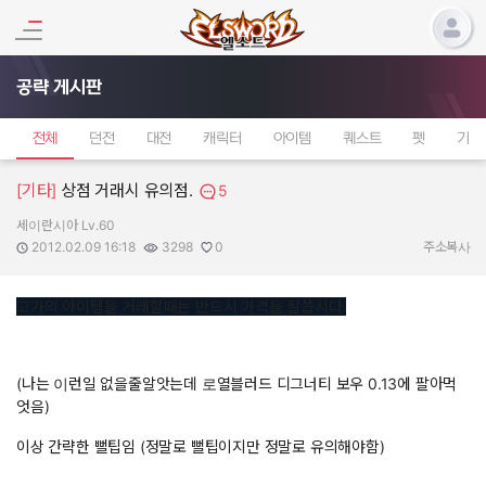
공략 게시판
전체
던전
대전
캐릭터
아이템
퀘스트
펫
기타
[기타]
상점 거래시 유의점.
5
세이란시아 Lv.60
작성자:
작성일:
조회수:
추천수:
2012.02.09 16:18
3298
0
주소복사
고가의 아이템을 거래할때는 반드시 가격을 잘씁시다.
(나는 이런일 없을줄알앗는데 로열블러드 디그너티 보우 0.13에 팔아먹
엇음)
이상 간략한 뻘팁임 (정말로 뻘팁이지만 정말로 유의해야함)