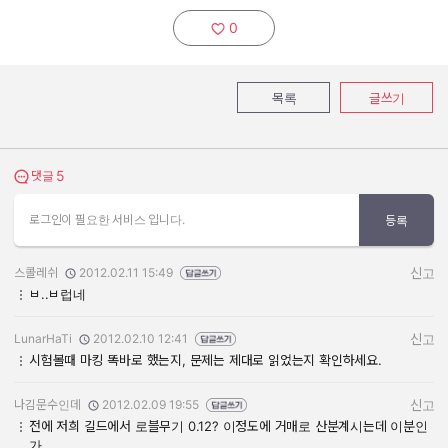
0
추천하기:
목록
글쓰기
5
댓글 보기
댓글
로그인이 필요한 서비스 입니다.
등록
스콜레쉬
2012.02.11 15:49
신고
작성자:
작성일:
ㅂ..ㅂ럽네
LunarHaTi
2012.02.10 12:41
신고
작성자:
작성일:
시험볼때 마킹 똑바로 했는지, 문제는 제대로 읽었는지 확인하세요.
나김문수인데
2012.02.09 19:55
신고
작성자:
작성일:
전에 저희 길드에서 로블무기 0.12? 이정도에 거매로 산분계시는데 이분인
가