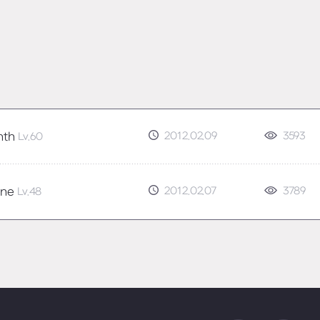
2012.02.09
3593
nth
Lv.60
2012.02.07
3789
ine
Lv.48