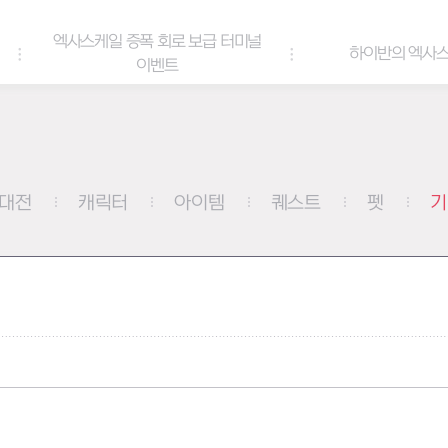
로 보급 터미널
20
하이반의 엑사스케일 패스
트
대전
캐릭터
아이템
퀘스트
펫
기