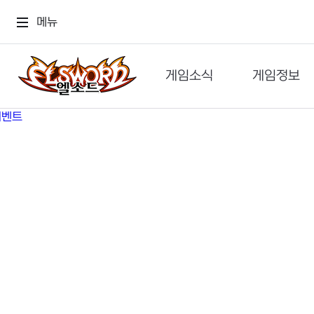
메뉴
게임소식
게임정보
공지사항
세계관
GM메가폰
캐릭터
이벤트 & 캐시샵
가이드
보도자료