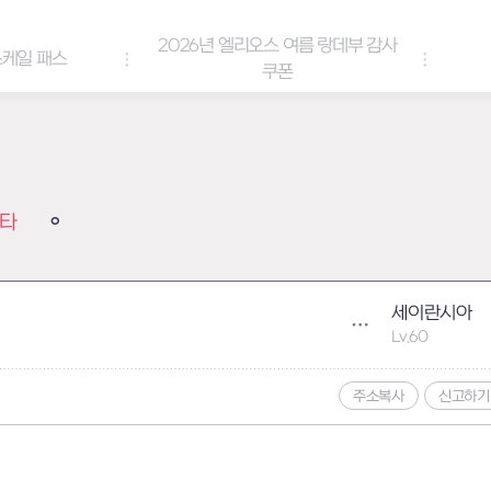
26년 엘리오스 여름 랑데부 감사
아바타: 세이렌 베일
쿠폰
타
세이란시아
Lv.60
주소복사
신고하기