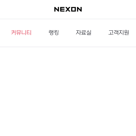
커뮤니티
랭킹
자료실
고객지원
이슈게시판
던전랭킹
다운로드
문의하기
공략게시판
대전랭킹
멀티미디어
신고하기
거래게시판
점령전랭킹
갤러리
건의하기
밸런스토론장
엘타입
보안센터
UCC게시판
작가연재만화