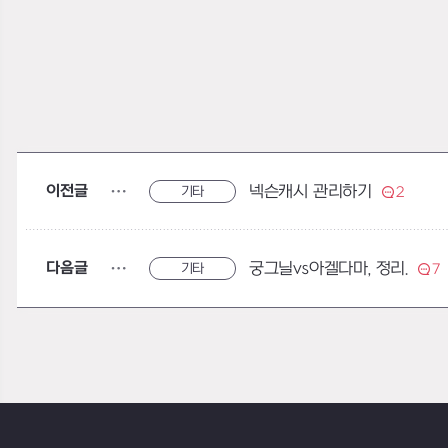
이전글
넥슨캐시 관리하기
기타
2
다음글
궁그닐vs아겔다마, 정리.
기타
7