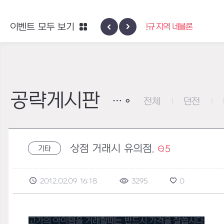
엑사스케일 증폭 회
이벤트 모두 보기
신규 지역 네블론
이벤
공략게시판
전체
던전
상점 거래시 유의점.
5
기타
2012.02.09 16:18
3295
0
고가의 아이템을 거래할때는 반드시 가격을 잘씁시다.