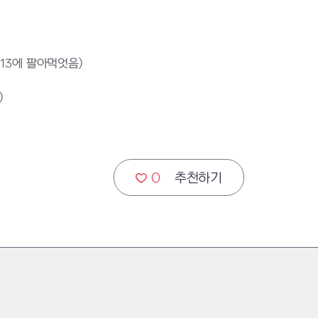
13에 팔아먹엇음)
)
0
추천하기