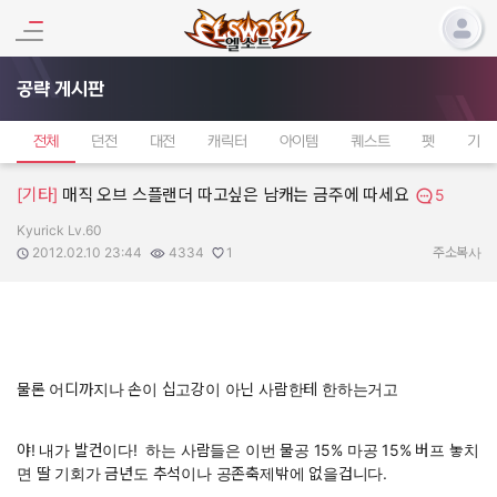
공략 게시판
전체
던전
대전
캐릭터
아이템
퀘스트
펫
기타
[기타]
매직 오브 스플랜더 따고싶은 남캐는 금주에 따세요
5
Kyurick Lv.60
작성자:
작성일:
조회수:
추천수:
2012.02.10 23:44
4334
1
주소복사
물론 어디까지나 손이 십고강이 아닌 사람한테 한하는거고
야! 내가 발컨이다! 하는 사람들은 이번 물공 15% 마공 15% 버프 놓치
면 딸 기회가 금년도 추석이나 공존축제밖에 없을겁니다.