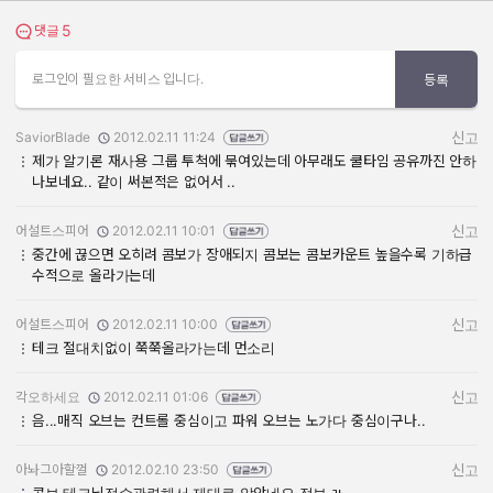
5
댓글 보기
댓글
로그인이 필요한 서비스 입니다.
등록
SaviorBlade
2012.02.11 11:24
신고
작성자:
작성일:
제가 알기론 재사용 그룹 투척에 묶여있는데 아무래도 쿨타임 공유까진 안하
나보네요.. 같이 써본적은 없어서 ..
어설트스피어
2012.02.11 10:01
신고
작성자:
작성일:
중간에 끊으면 오히려 콤보가 장애되지 콤보는 콤보카운트 높을수록 기하급
수적으로 올라가는데
어설트스피어
2012.02.11 10:00
신고
작성자:
작성일:
테크 절대치없이 쭉쭉올라가는데 먼소리
각오하세요
2012.02.11 01:06
신고
작성자:
작성일:
음...매직 오브는 컨트롤 중심이고 파워 오브는 노가다 중심이구나..
아놔그아할껄
2012.02.10 23:50
신고
작성자:
작성일: