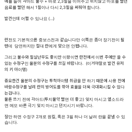
예를 들어 각아드 불수 + 바로 2,3필을 이어주고 쉬지않고 마포를 빨던
음료를 빨던 해서 1필이나 다시 2,3필을 써줘야 합니다.
발컨인데 어쩔 수 있나요 (...)
란전도 기본적으론 중보스전과 같습니다만 이쪽은 좀더 장기전이 될
텐데 당연하지만 절대 란에게 맞으면 안됍니다.
그리고 불수와 필살난무도 좋지만 이왕이면 란전에서 이번 주에만 쓸 수
있는 수정구인 울분의 수정구를 쓰길 바랍니다. (이거야말로 발컨 유저
의 키 아이템)
중요한건 울분의 수정구는 투척아이템 취급을 안 하기 때문에 사용 전에
바람수정구를 날려 란의 방어도를 깎아 효율을 더욱 극대화시킬 수 있다
는겁니다.
물론 쓰기 전에 각아드(투지물약 빨면 더 좋고) 잊지 마시고 엘소드라
면 메모 바른 극기 잊지 마시고 던지시기 바랍니다.
잘만 하면 수정구 2개로 원킬, 혹은 3필 하나 더 날려 란을 끝낼 수 있
습니다.