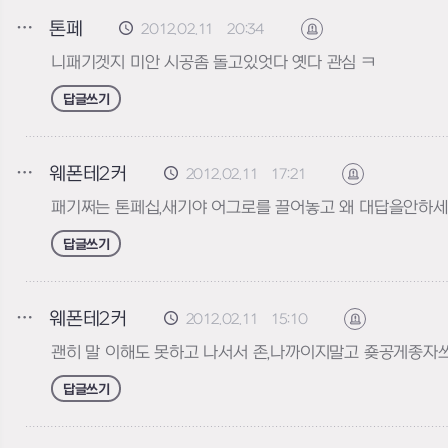
톤페
2012.02.11 20:34
신고하기
니패기겟지 미안 시공좀 돌고있엇다 옛다 관심 ㅋ
답글쓰기
웨폰테2커
2012.02.11 17:21
신고하기
패기쩌는 톤페십,새기야 어그로를 끌어놓고 왜 대답을안하세
답글쓰기
웨폰테2커
2012.02.11 15:10
신고하기
괜히 말 이해도 못하고 나서서 존,나까이지말고 죶공게종자
답글쓰기