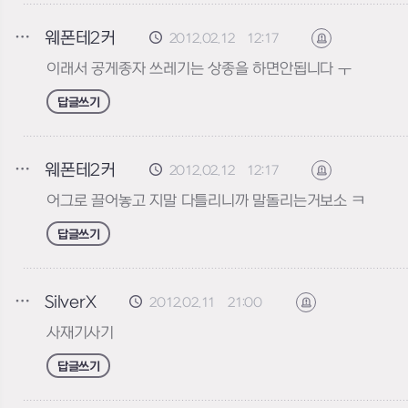
웨폰테2커
2012.02.12 12:17
신고하기
이래서 공게종자 쓰레기는 상종을 하면안됩니다 ㅜ
답글쓰기
웨폰테2커
2012.02.12 12:17
신고하기
어그로 끌어놓고 지말 다틀리니까 말돌리는거보소 ㅋ
답글쓰기
SilverX
2012.02.11 21:00
신고하기
사재기사기
답글쓰기