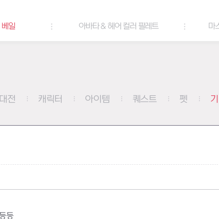
컬러 팔레트
마스터 아티팩트 성장 부스팅
대전
캐릭터
아이템
퀘스트
펫
기
 등등