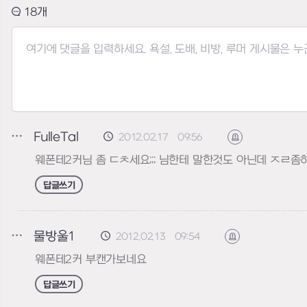
18
FulleTal
2012.02.17 09:56
신고하기
웨폰테2커님 좀 ㄷㅊ세요;;; 님한테 말한것도 아닌데 ㅈㄹ좀하
답글쓰기
물방울1
2012.02.13 09:54
신고하기
웨폰테2커 부캔가보네요
답글쓰기