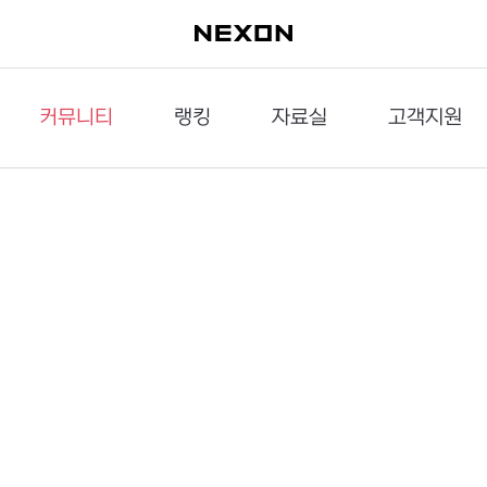
커뮤니티
랭킹
자료실
고객지원
이슈게시판
던전랭킹
다운로드
문의하기
공략게시판
대전랭킹
멀티미디어
신고하기
거래게시판
점령전랭킹
갤러리
건의하기
밸런스토론장
엘타입
보안센터
UCC게시판
작가연재만화