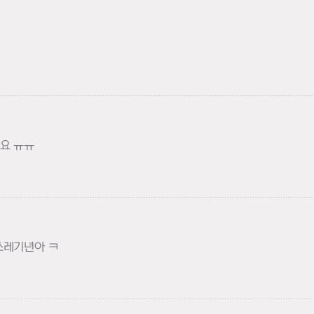
요 ㅠㅠ
쓰레기년아 ㅋ