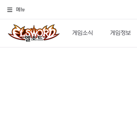
메뉴
게임소식
게임정보
공지사항
세계관
GM메가폰
캐릭터
이벤트 & 캐시샵
가이드
보도자료