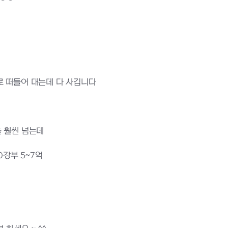
메로 떠들어 대는데 다 사깁니다
을 훨씬 넘는데
0강부 5~7억