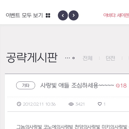
이벤트 모두 보기
아바타: 세이렌 베일
아바타 & 헤어 
공략게시판
전체
던전
사랑빛 애들 조심하세용~~~~~
18
기타
2012.02.11 10:36
3421
1
그놈의사랑빛 코노에의사랑빚 천양의사랑빛 미키의사랑빛