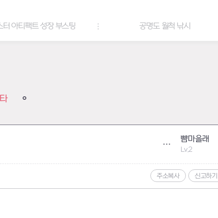
공명도 월척 낚시
퀵 스타트 이벤트
타
뺨마을래
Lv.2
주소복사
신고하기