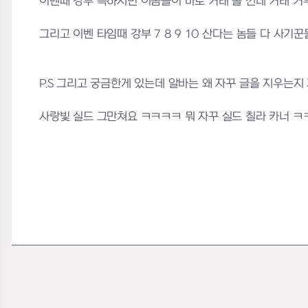
이벤때 강부 득하시면 이놈들이 바로 거래 올 껀데 거래 거부 
그리고 이벤 타임때 강부 7 8 9 10 산다는 놈들 다 사기꾼
P.S 그리고 궁금한게 있는데 알바는 왜 자꾸 글을 지우는지
사랑빛 실드 그만쳐요 ㅋㅋㅋㅋ 뭐 자꾸 실드 칠라 카너 ㅋ