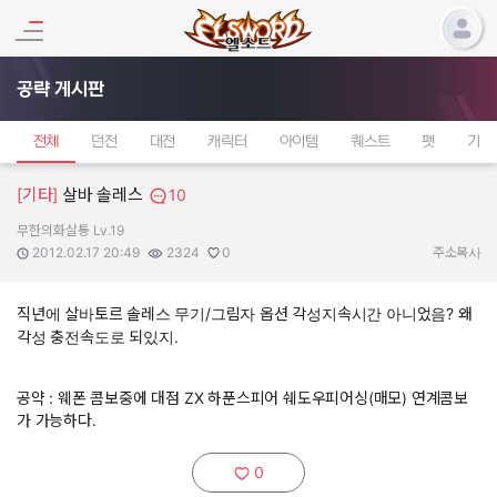
공략 게시판
전체
던전
대전
캐릭터
아이템
퀘스트
펫
기타
[기타]
살바 솔레스
10
무한의화살통 Lv.19
작성자:
작성일:
조회수:
추천수:
2012.02.17 20:49
2324
0
주소복사
직년에 살바토르 솔레스 무기/그림자 옵션 각성지속시간 아니었음? 왜
각성 충전속도로 되있지.
공약 : 웨폰 콤보중에 대점 ZX 하푼스피어 쉐도우피어싱(매모) 연계콤보
가 가능하다.
0
추천하기: