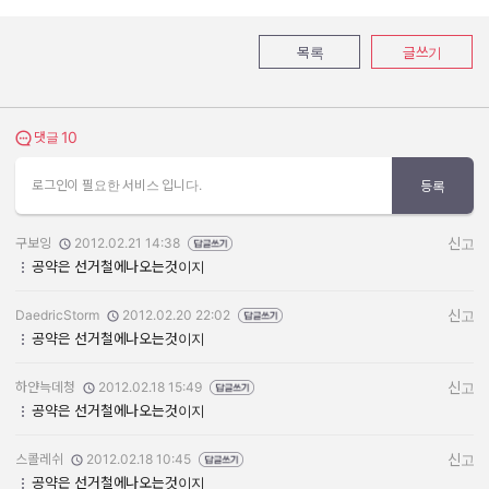
목록
글쓰기
10
댓글 보기
댓글
로그인이 필요한 서비스 입니다.
등록
구보잉
2012.02.21 14:38
신고
작성자:
작성일:
공약은 선거철에나오는것이지
DaedricStorm
2012.02.20 22:02
신고
작성자:
작성일:
공약은 선거철에나오는것이지
하얀늑데청
2012.02.18 15:49
신고
작성자:
작성일:
공약은 선거철에나오는것이지
스콜레쉬
2012.02.18 10:45
신고
작성자:
작성일:
공약은 선거철에나오는것이지