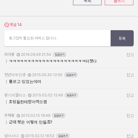
목록
글쓰기
14
댓글 보기
댓글
로그인이 필요한 서비스 입니다.
등록
라아롱
2016.09.09 21:54
신고
작성자:
작성일:
ㅋㅋㅋㅋㅋㅋㅋㅋㅋㅋㅋㅋㅋㅋㅋㅋㅋㅋㅋㅋㅋ터졋다
천년여우인생
2015.05.30 12:50
신고
작성자:
작성일:
몰르고 있었는데여
광기의엘리스
2015.03.02 12:49
신고
작성자:
작성일:
초딩들한테받아먹으셈
주재홍
2015.02.15 18:48
신고
작성자:
작성일:
근데 펫은 어떻게 만들죠?
넘어서다
2015.02.12 16:53
신고