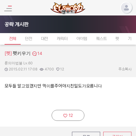
공략 게시판
전체
던전
대전
캐릭터
아이템
퀘스트
펫
기타
[펫]
팻키우기
14
룬의마법불 Lv.60
작성자:
작성일:
조회수:
추천수:
2015.02.11 17:08
4700
12
주소복사
모두들 알고있갰지만 먹이를주어야지친밀도가오름니다
12
추천하기: