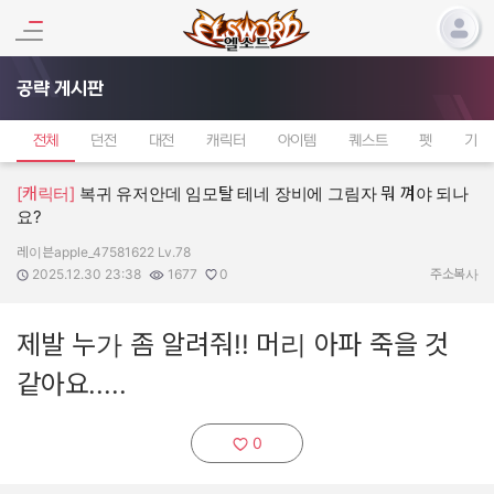
공략 게시판
전체
던전
대전
캐릭터
아이템
퀘스트
펫
기타
[캐릭터]
복귀 유저안데 임모탈 테네 장비에 그림자 뭐 껴야 되나
요?
레이븐apple_47581622 Lv.78
작성자:
작성일:
조회수:
추천수:
2025.12.30 23:38
1677
0
주소복사
제발 누가 좀 알려줘!! 머리 아파 죽을 것
같아요.....
0
추천하기: