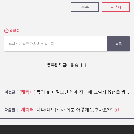
목록
글쓰기
0
댓글 보기
댓글
로그인이 필요한 서비스 입니다.
등록
등록된 댓글이 없습니다.
[캐릭터]
복귀 뉴비 임모탈 테네 장비에 그림자 옵션을 뭐로 껴야 되나요?
이전글
[캐릭터]
레나(데브)엑사 회로 어떻게 맞추나요??
1
다음글