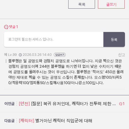
목록
글쓰기
1
댓글 보기
댓글
로그인이 필요한 서비스 입니다.
등록
혜 Lv.99
2026.03.26 14:40
신고
작성자:
작성일:
블루헨은 딜 공명도와 경험치 공명도로 나뉘어집니다. 지금 찍으신 것은
경험치 공명도이며 244면 블루헨을 하기엔 더 없이 낮은 수치이기 때문
에 공명도를 올려주시는 것이 우선입니다. 블루헨은 '적어도' 450은 올려
야만 제대로 찍을 수 있는 공명도 스킬이 존재합니다. 모스뎀100/타피5
0/적응력100/엠피통50/스킬재사용100/마나감소100입니다.
[던전]
[질문] 복귀 유저인데, 캐릭터가 전투력 제한 조건에 걸려서 던전 실행이 안 됨
1
이전글
[캐릭터]
별거아닌 캐릭터 직업군에 대해
다음글