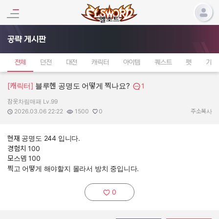
공략 게시판
전체
던전
대전
캐릭터
아이템
퀘스트
펫
기타
[캐릭터]
블루헨 공명도 어떻게 찍나요?
1
잠옷차림매패 Lv.99
작성자:
작성일:
조회수:
추천수:
2026.03.06 22:22
1500
0
주소복사
현재 공명도 244 입니다.
경험치 100
모스뎀 100
찍고 어떻게 해야할지 몰라서 방치 중입니다.
0
추천하기: