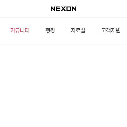
커뮤니티
랭킹
자료실
고객지원
이슈게시판
던전랭킹
다운로드
문의하기
공략게시판
대전랭킹
멀티미디어
신고하기
거래게시판
점령전랭킹
갤러리
건의하기
밸런스토론장
엘타입
보안센터
UCC게시판
작가연재만화