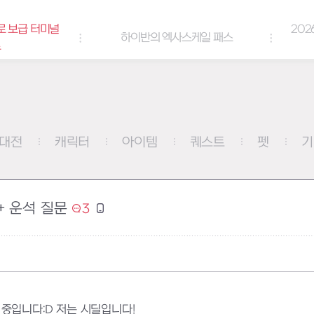
로 보급 터미널
202
하이반의 엑사스케일 패스
트
대전
캐릭터
아이템
퀘스트
펫
기
+ 운석 질문
3
중입니다:D 저는 시딜입니다!