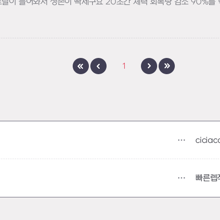
트딜이 들어와서 생존이 빡세구요 20초간 체력 회복량 감소 90%
1
ciciac
빠른렙