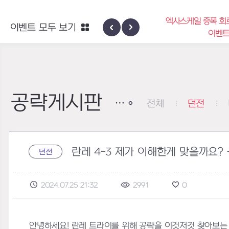
엑사스케일 증폭 회
이벤트 모두 보기
신규 지역 네블론
이벤
공략게시판
전체
던전
란레 4-3 제가 이해한게 맞을까요? 
던전
2024.07.25 21:32
2991
0
안녕하세요! 란레 트라이를 위해 공략을 이것저것 찾아보는 