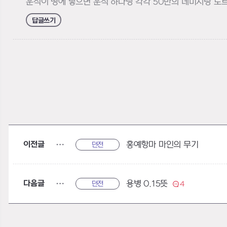
운석이 땅에 닿으면 운석 하나당 각각 50만의 데미지랑 도
답글쓰기
이전글
홍예항마 마인의 무기
던전
다음글
용병 0.15뜻
던전
4