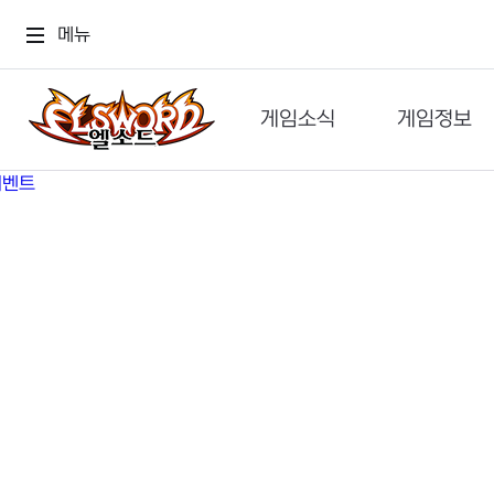
메뉴
게임소식
게임정보
공지사항
세계관
GM메가폰
캐릭터
이벤트 & 캐시샵
가이드
보도자료