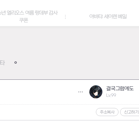
6년 엘리오스 여름 랑데부 감사
아바타: 세이렌 베일
쿠폰
타
결국그럼에도
Lv.99
주소복사
신고하기