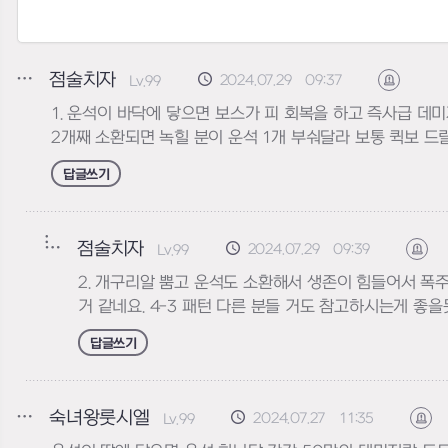
점술치자
2024.07.29 09:37
Lv.99
신고하기
1. 운석이 바닥에 닿으면 보스가 피 회복을 하고 즉사급 데미
2개째 소환되면 녹힐 분이 운석 1개 부숴달라 보통 퀵보 드
답글쓰기
점술치자
2024.07.29 09:39
Lv.99
신
2. 개구리알 뿜고 운석도 소환해서 생존이 힘들어서 폭주
거 같네요. 4-3 패턴 다른 분들 거도 참고하시는게 좋을
답글쓰기
숙녀왕룻시엘
2024.07.27 11:35
Lv.99
신