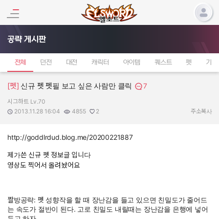
공략 게시판
전체
던전
대전
캐릭터
아이템
퀘스트
펫
기타
[펫]
신규 펫 펫필 보고 싶은 사람만 클릭
7
시그하트 Lv.70
작성자:
작성일:
조회수:
추천수:
2013.11.28 16:04
4855
2
주소복사
http://goddlrdud.blog.me/20200221887
제가쓴 신규 펫 정보글 입니다
영상도 찍어서 올려놨어요
짤방공략: 펫 성향작을 할 때 장난감을 들고 있으면 친밀도가 줄어드
는 속도가 절반이 된다. 고로 친밀도 내릴때는 장난감을 은행에 넣어
두고 하자