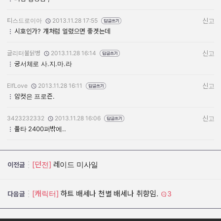
티스드로이아
2013.11.28 17:55
신고
작성자:
작성일:
시호인가? 걔처럼 얼렸으면 좋겟는데
글리터불닭병
2013.11.28 16:14
신고
작성자:
작성일:
궁서체로 사.지.마.라
ElfLove
2013.11.28 16:11
신고
작성자:
작성일:
암컷은 프로즌.
3423232332
2013.11.28 16:06
신고
작성자:
작성일:
풀타 2400퍼밖에..
[던전]
레이드 미사일
이전글
[캐릭터]
하트 배세나 천별 배세나 취향임.
3
다음글