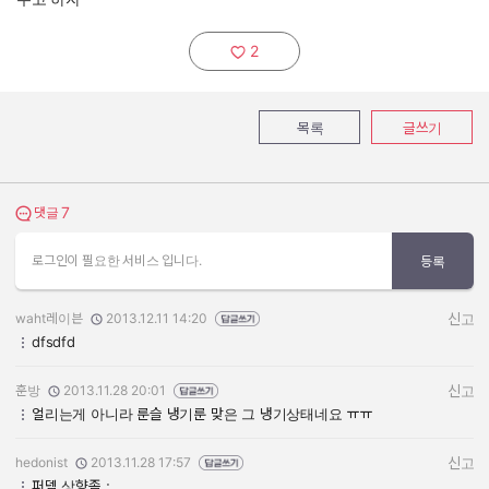
2
추천하기:
목록
글쓰기
7
댓글 보기
댓글
로그인이 필요한 서비스 입니다.
등록
waht레이븐
2013.12.11 14:20
신고
작성자:
작성일:
dfsdfd
훈방
2013.11.28 20:01
신고
작성자:
작성일:
얼리는게 아니라 룬슬 냉기룬 맞은 그 냉기상태네요 ㅠㅠ
hedonist
2013.11.28 17:57
신고
작성자:
작성일:
퍼뎀 상향좀 ;