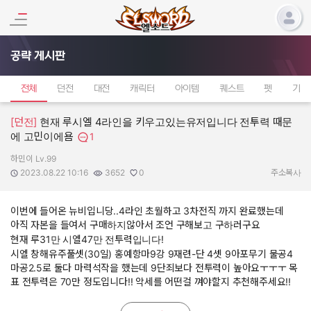
공략 게시판
전체
던전
대전
캐릭터
아이템
퀘스트
펫
기타
[던전]
현재 루시엘 4라인을 키우고있는유저입니다 전투력 때문
에 고민이에욤
1
하민이 Lv.99
작성자:
작성일:
조회수:
추천수:
2023.08.22 10:16
3652
0
주소복사
이번에 들어온 뉴비입니당..4라인 초월하고 3차전직 까지 완료했는데
아직 자본을 들여서 구매하지않아서 조언 구해보고 구하러구요
현재 루31만 시엘47만 전투력입니다!
시엘 창해유주풀셋(30일) 홍예항마9강 9재련-단 4셋 9아포무기 물공4
마공2.5로 둘다 마력석작을 했는데 9단죄보다 전투력이 높아요ㅜㅜㅜ 목
표 전투력은 70만 정도입니다!! 악세를 어떤걸 껴야할지 추천해주세요!!