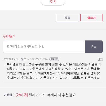
0
추천하기:
목록
글쓰기
1
댓글 보기
댓글
로그인이 필요한 서비스 입니다.
등록
뵤뾰뵤 Lv.99
2023.08.22 19:34
신고
작성자:
작성일:
루시엘은 대표스탯을 누구로 할지 정할 수 있어용 대표스탯을 시엘로 하
심댑니다 그리고 단죄무에게 마력석작을 해주시면 아포무보다 투력 올
라가요 악세는 로쏘3셋 마로3셋 창해3셋 아게이트파편, 면류관 먼저 맞
추시는 거 추천드립니다 더 궁금하신거 있으시면 뵤뾰뵤로 친추주세요!
[아이템]
엘리아노드 액세사리 추천점요
이전글