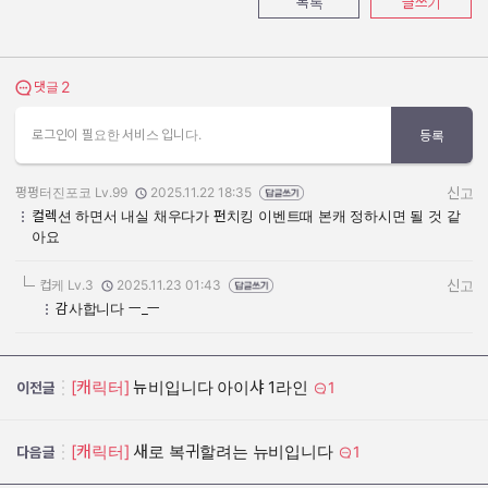
목록
글쓰기
2
댓글 보기
댓글
로그인이 필요한 서비스 입니다.
등록
펑펑터진포코 Lv.99
2025.11.22 18:35
신고
작성자:
작성일:
컬렉션 하면서 내실 채우다가 펀치킹 이벤트때 본캐 정하시면 될 것 같
아요
컵케 Lv.3
2025.11.23 01:43
신고
작성자:
작성일:
감사합니다 ㅡ_ㅡ
[캐릭터]
뉴비입니다 아이샤 1라인
1
이전글
[캐릭터]
새로 복귀할려는 뉴비입니다
1
다음글