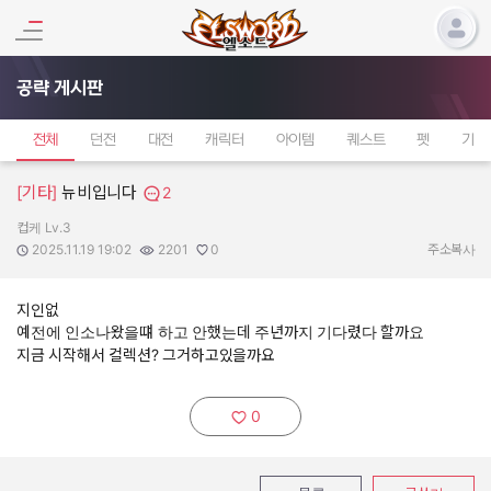
공략 게시판
전체
던전
대전
캐릭터
아이템
퀘스트
펫
기타
[기타]
뉴비입니다
2
컵케 Lv.3
작성자:
작성일:
조회수:
추천수:
2025.11.19 19:02
2201
0
주소복사
지인없
예전에 인소나왔을떄 하고 안했는데 주년까지 기다렸다 할까요
지금 시작해서 컬렉션? 그거하고있을까요
0
추천하기: