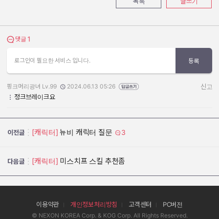
목록
글쓰기
1
댓글 보기
댓글
로그인이 필요한 서비스 입니다.
등록
핑크머리광녀 Lv.99
2024.06.13 05:26
신고
작성자:
작성일:
정크브레이크요
[캐릭터]
뉴비 캐릭터 질문
3
이전글
[캐릭터]
미스치프 스킬 추천좀
다음글
이용약관
개인정보처리방침
고객센터
PC버전
© NEXON KOREA Corp. & KOG Corp. All Rights Reserved.