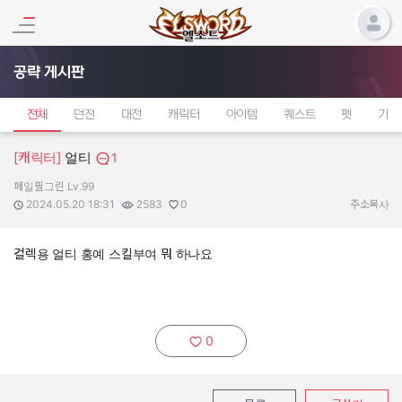
공략 게시판
전체
던전
대전
캐릭터
아이템
퀘스트
펫
기타
[캐릭터]
얼티
1
페일필그린 Lv.99
작성자:
작성일:
조회수:
추천수:
2024.05.20 18:31
2583
0
주소복사
컬렉용 얼티 홍예 스킬부여 뭐 하나요
0
추천하기: