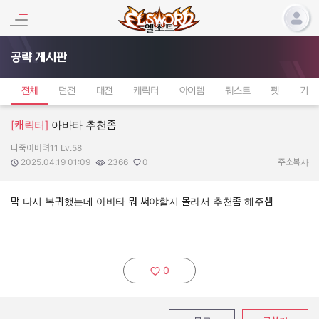
공략 게시판
전체
던전
대전
캐릭터
아이템
퀘스트
펫
기타
[캐릭터]
아바타 추천좀
다죽어버려11 Lv.58
작성자:
작성일:
조회수:
추천수:
2025.04.19 01:09
2366
0
주소복사
막 다시 복귀했는데 아바타 뭐 써야할지 몰라서 추천좀 해주셈
0
추천하기: