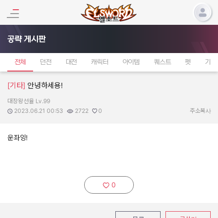
공략 게시판
전체
던전
대전
캐릭터
아이템
퀘스트
펫
기타
[기타]
안녕하세용!
대장왕선율 Lv.99
작성자:
작성일:
조회수:
추천수:
2023.06.21 00:53
2722
0
주소복사
운좌잉!
0
추천하기: