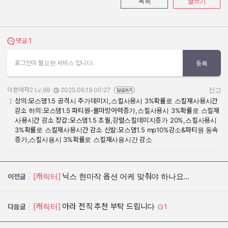
목록
글쓰기
1
댓글 보기
댓글
로그인이 필요한 서비스 입니다.
등록
이쁜여자2 Lv.99
2025.06.19 00:27
신고
작성자:
작성일:
상의:모스뎀1.5 공격시 추가데미지,스킬사용시 3%확률로 스킬재사용시간
감소 하의:모스뎀1.5 파티원-물마방어력증가,스킬사용시 3%확률로 스킬재
사용시간 감소 장갑:모스뎀1.5 초월,강렬스킬데미지증가 20%,스킬사용시
3%확률로 스킬재사용시간 감소 신발:모스뎀1.5 mp10%감소&파티원 동속
증가,스킬사용시 3%확률로 스킬재사용시간 감소
[캐릭터]
닉스 현마작 옵션 어케 맞춰야 하나요...
이전글
[캐릭터]
아라 전직 추천 부탁 드립니다
1
다음글