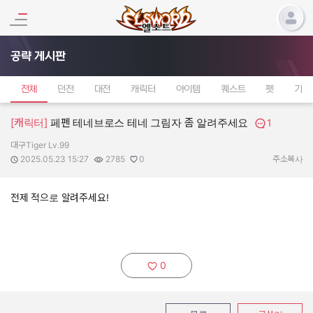
공략 게시판
전체
던전
대전
캐릭터
아이템
퀘스트
펫
기타
[캐릭터]
페펜 테네브로스 테네 그림자 좀 알려주세요
1
대구Tiger Lv.99
작성자:
작성일:
조회수:
추천수:
2025.05.23 15:27
2785
0
주소복사
전제 적으로 알려주세요!
0
추천하기: