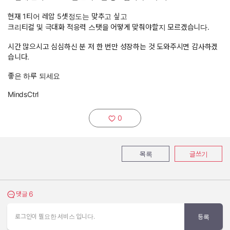
현재 1티어 레압 5셋정도는 맞추고 싶고
크리티컬 및 극대화 적응력 스탯을 어떻게 맞춰야할지 모르겠습니다.
시간 많으시고 심심하신 분 저 한 번만 성장하는 것 도와주시면 감사하겠
습니다.
좋은 하루 되세요
MindsCtrl
0
추천하기:
목록
글쓰기
6
댓글 보기
댓글
로그인이 필요한 서비스 입니다.
등록