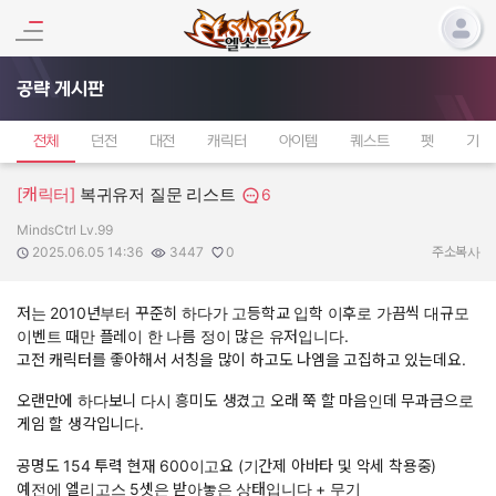
공략 게시판
전체
던전
대전
캐릭터
아이템
퀘스트
펫
기타
[캐릭터]
복귀유저 질문 리스트
6
MindsCtrl Lv.99
작성자:
작성일:
조회수:
추천수:
2025.06.05 14:36
3447
0
주소복사
저는 2010년부터 꾸준히 하다가 고등학교 입학 이후로 가끔씩 대규모
이벤트 때만 플레이 한 나름 정이 많은 유저입니다.
고전 캐릭터를 좋아해서 서칭을 많이 하고도 나엠을 고집하고 있는데요.
오랜만에 하다보니 다시 흥미도 생겼고 오래 쭉 할 마음인데 무과금으로
게임 할 생각입니다.
공명도 154 투력 현재 600이고요 (기간제 아바타 및 악세 착용중)
예전에 엘리고스 5셋은 받아놓은 상태입니다 + 무기