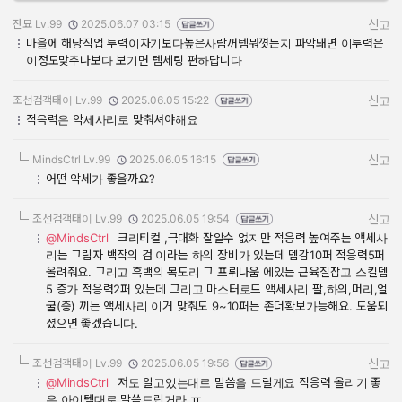
잔묘 Lv.99
2025.06.07 03:15
신고
작성자:
작성일:
마을에 해당직업 투력이자기보다높은사람꺼템뭐꼇는지 파악돼면 이투력은
이정도맞추나보다 보기면 템세팅 편하답니다
조선검객태이 Lv.99
2025.06.05 15:22
신고
작성자:
작성일:
적윽력은 악세사리로 맞춰셔야해요
MindsCtrl Lv.99
2025.06.05 16:15
신고
작성자:
작성일:
어떤 악세가 좋을까요?
조선검객태이 Lv.99
2025.06.05 19:54
신고
작성자:
작성일:
@MindsCtrl
크리티컬 ,극대화 잘알수 없지만 적응력 높여주는 액세사
리는 그림자 백작의 검 이라는 하의 장비가 있는데 뎀감10퍼 적응력5퍼
올려줘요. 그리고 흑백의 목도리 그 프뤼나움 에있는 근육질잡고 스킬뎀
5 증가 적응력2퍼 있는데 그리고 마스터로드 액세사리 팔,하의,머리,얼
굴(중) 끼는 액세사리 이거 맞춰도 9~10퍼는 존더확보가능해요. 도움되
셨으면 좋겠습니다.
조선검객태이 Lv.99
2025.06.05 19:56
신고
작성자:
작성일:
@MindsCtrl
저도 알고있는대로 말씀을 드릴게요 적응력 올리기 좋
은 아이템대로 말씀드린거라 ㅠ