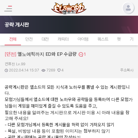
공략 게시판
전체
던전
대전
캐릭터
아이템
퀘스트
펫
기타
[던전]
엘노에픽까지 ED와 EP 수급량
1
컨퓨전 Lv.99
작성자:
작성일:
조회수:
추천수:
2022.04.14 15:37
7269
4
주소복사
공략게시판은 엘소드의 모든 지식과 노하우를 뽐낼 수 있는 게시판입니
다.
모험가님들께서 엘소드에 대한 노하우와 공략들을 등록하여 다른 모험가
님들이 게임을 재미있게 즐길 수 있도록 도움을 주고,
필요한 내용을 알려주는 게시판으로 게시판 이용 시 아래 내용을 참
고해 주세요!
- 다른 모험가님께서 등록한 게시물을 허락 없이 가져오지 않기
- 욕설, 비방성 내용 등이 포함된 이미지는 첨부하지 않기
- 공략 게시판에는 공략 게시물만 작성하기