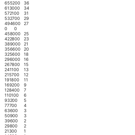
655200
36
613000
34
572100
31
532700
29
494600
27
0
0
458000
25
422800
23
389000
21
356600
20
325600
18
296000
16
267800
15
241100
13
215700
12
191800
11
169200
9
128400
7
110100
6
93200
5
77700
4
63600
3
50900
3
39600
2
29800
2
21300
1