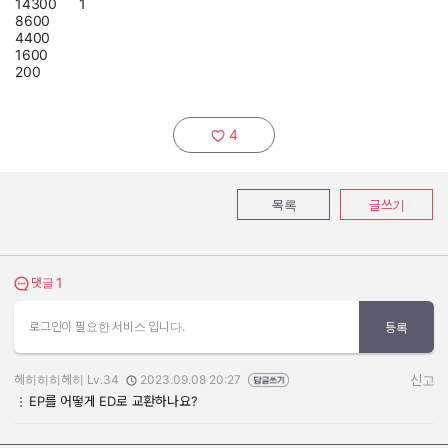
14300
1
8600
4400
1600
200
4
추천하기:
목록
글쓰기
1
댓글 보기
댓글
로그인이 필요한 서비스 입니다.
등록
헤히히히헤히 Lv.34
2023.09.08 20:27
신고
작성자:
작성일:
EP를 어떻게 ED로 교환하나요?