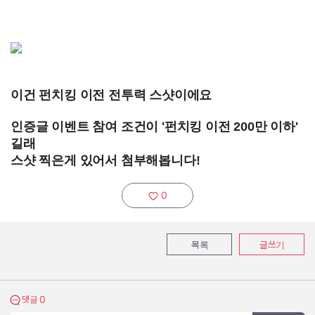
이건 펀치킹 이전 전투력 스샷이에요
인증글 이벤트 참여 조건이
'펀치킹 이전 200만 이하'
길래
스샷 찍은게 있어서 첨부해봅니다!
0
추천하기:
목록
글쓰기
0
댓글 보기
댓글