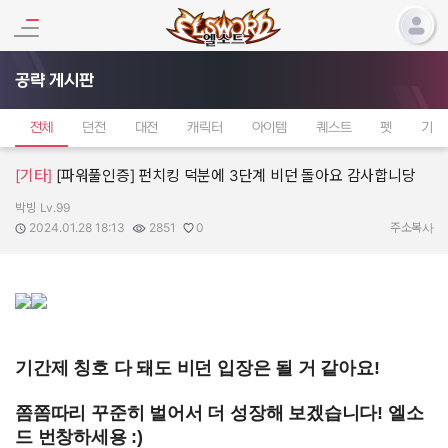
공략 게시판
전체
던전
대전
캐릭터
아이템
퀘스트
펫
기타
[기타]
[파워풀인증] 펀치킹 덕분에 3단계 비던 돌아요 감사합니당
박빙 Lv.99
작성자:
작성일:
조회수:
추천수:
2024.01.28 18:13
2851
0
주소복사
기간제 칭호 다 돼도 비던 입장은 될 거 같아요!
쫌쫌따리 꾸준히 벌어서 더 성장해 보겠습니다! 엘소
드 번창하세용 :)