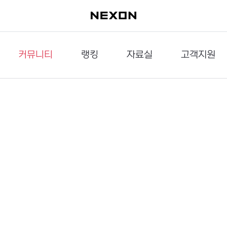
커뮤니티
랭킹
자료실
고객지원
이슈게시판
던전랭킹
다운로드
문의하기
공략게시판
대전랭킹
멀티미디어
신고하기
거래게시판
점령전랭킹
갤러리
건의하기
밸런스토론장
엘타입
보안센터
UCC게시판
작가연재만화