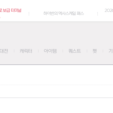
로 보급 터미널
202
하이반의 엑사스케일 패스
트
대전
캐릭터
아이템
퀘스트
펫
기