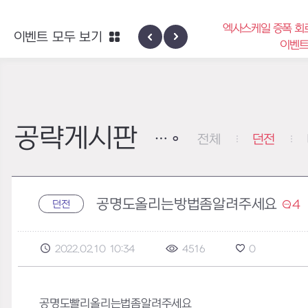
엑사스케일 증폭 회
이벤트 모두 보기
신규 지역 네블론
이벤
공략게시판
전체
던전
공명도올리는방법좀알려주세요
4
던전
2022.02.10 10:34
4516
0
공명도빨리올리는법좀알려주세요