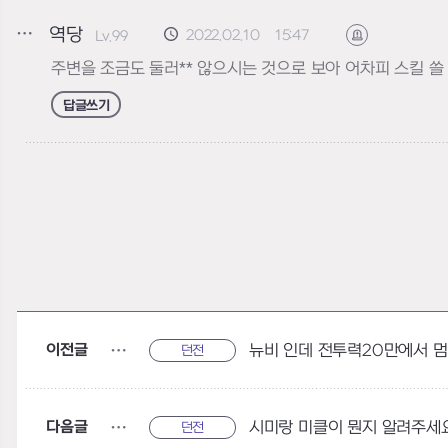
역당
2022.02.10 15:47
Lv.99
신고하기
주변을 조금도 둘러** 않으시는 것으로 보아 어차피 스킬 쓸
답글쓰기
이전글
뉴비 인데 전투력20만에서 
던전
다음글
시미랑 미클이 뭔지 알려주세
던전