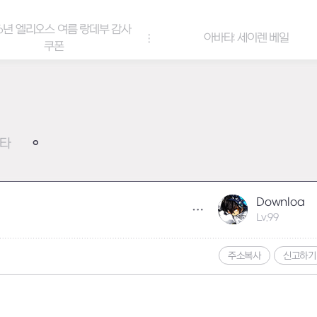
6년 엘리오스 여름 랑데부 감사
아바타: 세이렌 베일
쿠폰
타
Downloa
Lv.99
주소복사
신고하기