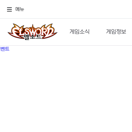
메뉴
게임소식
게임정보
공지사항
세계관
GM메가폰
캐릭터
이벤트 & 캐시샵
가이드
보도자료