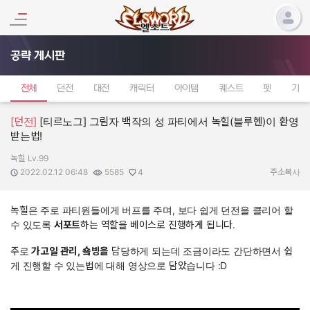
공략 게시판
전체
던전
대전
캐릭터
아이템
퀘스트
펫
기타
[던전]
[티르노그] 그림자 백작의 성 파티에서 녹힐(블루헨)이 환영
받는법!
녹힐 Lv.99
작성자:
작성일:
조회수:
추천수:
2022.02.12 06:48
5585
4
주소복사
녹힐은 주로 파티원들에게 버프를 주며, 보다 쉽게 던전을 클리어 할
수 있도록
서포트
하는 역할을 베이스로 진행하게 됩니다.
주로
가고일 관리, 숔빙을
담당하게 되는데 조금이라도 간단하면서 쉽
게 진행할 수 있는법에 대해 영상으로 담았습니다 :D