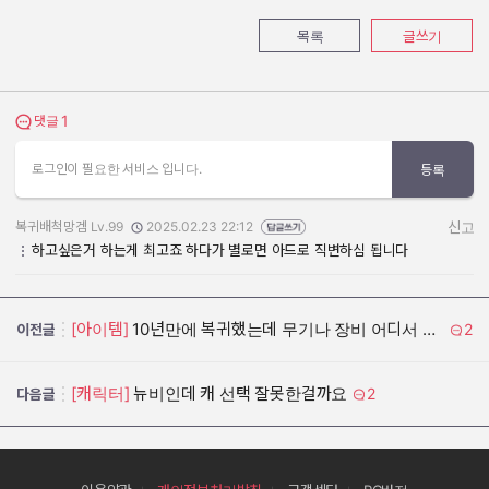
목록
글쓰기
1
댓글 보기
댓글
로그인이 필요한 서비스 입니다.
등록
복귀배척망겜 Lv.99
2025.02.23 22:12
신고
작성자:
작성일:
하고싶은거 하는게 최고죠 하다가 별로면 아드로 직변하심 됩니다
[아이템]
10년만에 복귀했는데 무기나 장비 어디서 구하나요
2
이전글
[캐릭터]
뉴비인데 캐 선택 잘못한걸까요
2
다음글