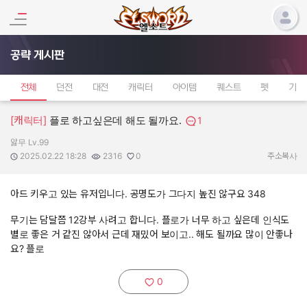
공략 게시판
전체
던전
대전
캐릭터
아이템
퀘스트
펫
기타
[캐릭터]
플로 하고싶은데 해도 될까요.
1
앓무 Lv.99
작성자:
작성일:
조회수:
추천수:
2025.02.22 18:28
2316
0
주소복사
아드 키우고 있는 유저입니다. 공명도가 그다지 높진 않구요 348
무기는 담달쯤 12강부 사려고 합니다. 플로가 너무 하고 싶은데 인식도
별로 좋은 거 같진 않아서 근데 재밌어 보이고.. 해도 될까요 많이 안좋나
요? 플로
0
추천하기: