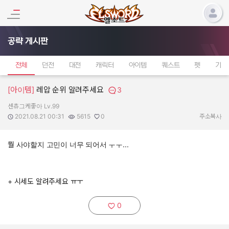
공략 게시판
전체
던전
대전
캐릭터
아이템
퀘스트
펫
기타
[아이템]
레압 순위 알려주세요
3
센츄그케좋아 Lv.99
작성자:
작성일:
조회수:
추천수:
2021.08.21 00:31
5615
0
주소복사
뭘 사야할지 고민이 너무 되어서 ㅜㅜ...
+ 시세도 알려주세요 ㅠㅜ
0
추천하기: