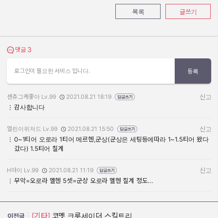
목록
글쓰기
3
댓글 보기
댓글
로그인이 필요한 서비스 입니다.
등록
센츄그케좋아 Lv.99
2021.08.21 18:19
신고
작성자:
작성일:
감사합니다
엘린이위저드 Lv.99
2021.08.21 15:50
신고
작성자:
작성일:
0~1티어 오로라 1티어 메르헨,군상(군상은 세팅등에따라 1~1.5티어 왔다
갔다) 1.5티어 칠계
H아이 Lv.99
2021.08.21 11:19
신고
작성자:
작성일:
무악=오로라 멜헨 5셋=군상 오로라 멜헨 칠계 정도...
[기타]
코멧 크루세이더 스킬트리
이전글