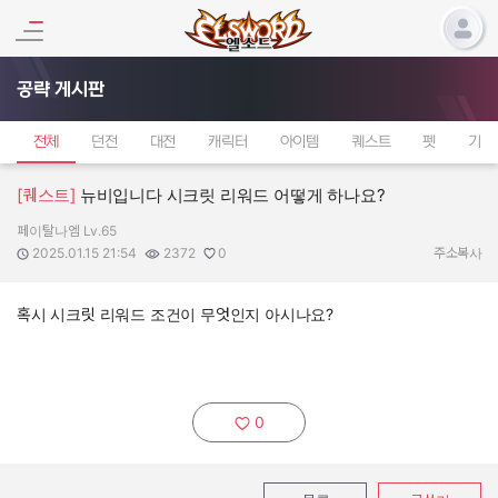
공략 게시판
전체
던전
대전
캐릭터
아이템
퀘스트
펫
기타
[퀘스트]
뉴비입니다 시크릿 리워드 어떻게 하나요?
페이탈나엠 Lv.65
작성자:
작성일:
조회수:
추천수:
2025.01.15 21:54
2372
0
주소복사
혹시 시크릿 리워드 조건이 무엇인지 아시나요?
0
추천하기: