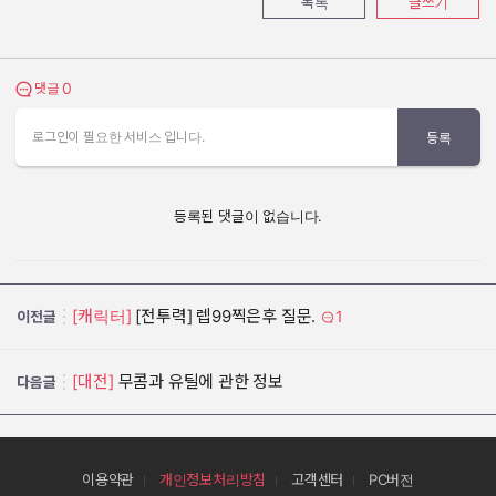
목록
글쓰기
0
댓글 보기
댓글
로그인이 필요한 서비스 입니다.
등록
등록된 댓글이 없습니다.
[캐릭터]
[전투력] 렙99찍은후 질문.
1
이전글
[대전]
무콤과 유틸에 관한 정보
다음글
이용약관
개인정보처리방침
고객센터
PC버전