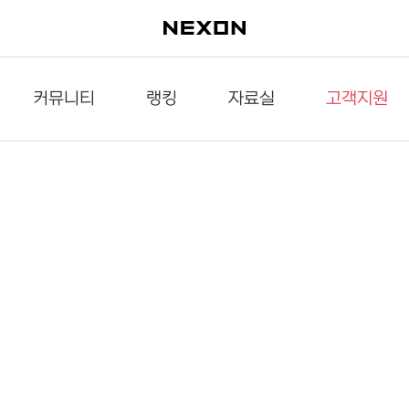
커뮤니티
랭킹
자료실
고객지원
이슈게시판
던전랭킹
다운로드
문의하기
공략게시판
대전랭킹
멀티미디어
신고하기
거래게시판
점령전랭킹
갤러리
건의하기
밸런스토론장
엘타입
보안센터
UCC게시판
작가연재만화