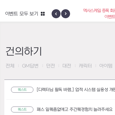
엑사스케일 증폭 회
이벤트 모두 보기
신규 지역 네블론
이벤
건의하기
전체
GM답변
던전
대전
캐릭터
아이템
[디렉터님 필독 바램..] 업적 시스템 실용성 개
퀘스트
패스 일퀘좀없애고 주간퀘경험치 늘려주세요
퀘스트