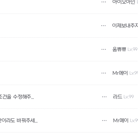
아이오아인
이제보내주
움쀼쀼
Lv.99
Mr메이
Lv.9
라드
Lv.99
뽀선생의 성장가이드 - 티르노그 3번 미션의 조건을 수정해주세요
Mr메이
Lv.9
근성도 개편 예정에 없으시다면 퀘스트 내용 만이라도 바꿔주세요