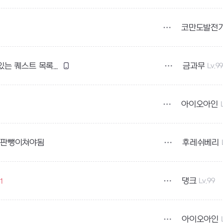
코만도발전
금과무
Lv.9
1, 2, 3차 전직 퀘스트 스크립트를 다시 볼 수 있는 퀘스트 목록을 따로 만들어주셨으면
아이오아인
후레쉬베리
십판뺑이쳐야됨
댕크
Lv.99
1
아이오아인