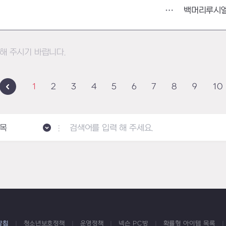
백머리루시
해 주시기 바랍니다.
1
2
3
4
5
6
7
8
9
10
목
방침
청소년보호정책
운영정책
넥슨 PC방
확률형 아이템 목록