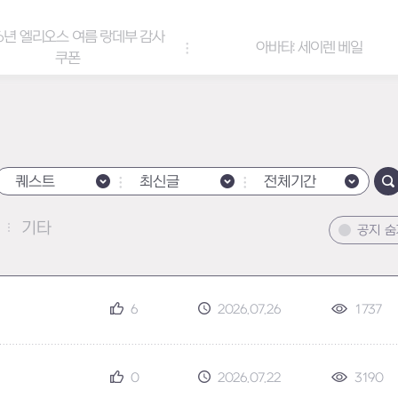
6년 엘리오스 여름 랑데부 감사
아바타: 세이렌 베일
쿠폰
퀘스트
최신글
전체기간
기타
공지 
6
2026.07.26
1737
0
2026.07.22
3190