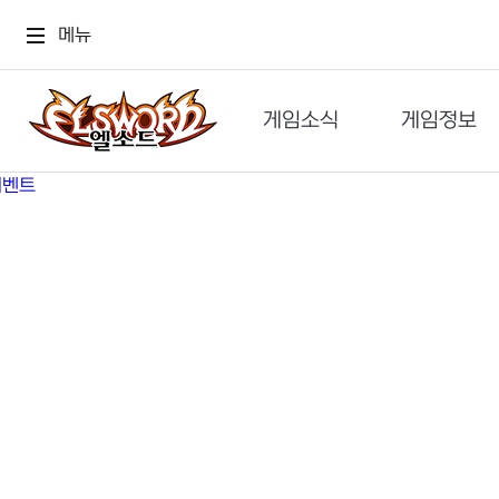
메뉴
게임소식
게임정보
공지사항
세계관
GM메가폰
캐릭터
이벤트 & 캐시샵
가이드
보도자료