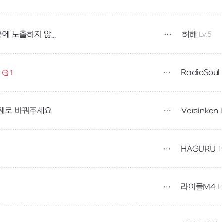
허해
Lv.5
컬렉션 바로 활성화 하는 퀘스트는 퀘스트 목록에 노출하지 않거나 따로 선택할 수 있었으면
RadioSoul
1
Versinken
퀘로 바꿔주세요
HAGURU
L
라이플M4
L