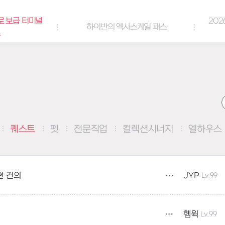
로 보급 터미널
202
하이반의 엑사스케일 패스
트
퀘스트
펫
전문직업
컬렉션시너지
엘하우스
JYP
Lv.99
편 건의
헴윅
Lv.99