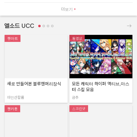
더보기
엘소드 UCC
팬아트
동영상
새로 만들어본 블루헨머리장식
모든 캐릭터 하이퍼 액티브,마스
터 스킬 모음
아인산칼륨
금추
작성자:
작성자:
팬카툰
스크린샷