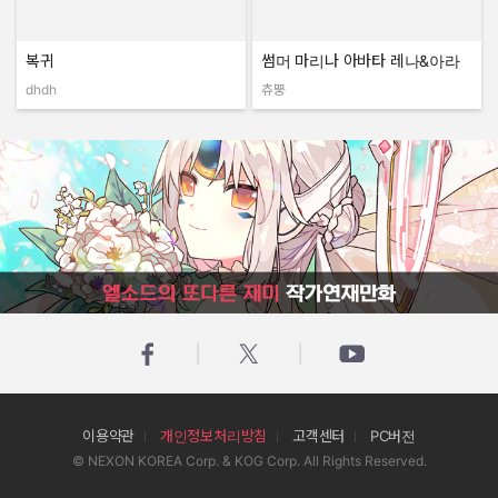
복귀
썸머 마리나 아바타 레나&아라
dhdh
츄뿡
작성자:
작성자:
엘소드의 또다른 재미 작가연재만화
이용약관
개인정보처리방침
고객센터
PC버전
© NEXON KOREA Corp. & KOG Corp. All Rights Reserved.