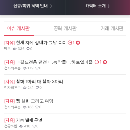
신규/복귀 혜택 안내
캐릭터 소개
엘소드 커뮤니티
이슈 게시판
공략 게시판
거래 게시판
1
현재 자게 상태가 그냥 ㄷㄷ
[
[자유]
댓글수:
범초
336
0
55
작성자:
조회수:
추천수:
작
조
추
1
ㄱ길드전용 던전 ㄴ.농작물ㄷ.하트엘퍼즐
[
[자유]
댓글수:
천자의후손
179
0
장
작성자:
조회수:
추천수:
작
조
추
설화 1마리 대 설화 3마리
[
[자유]
천자의후손
241
0
유
작성자:
조회수:
추천수:
작
조
추
펫 설화 그리고 여명
[
[자유]
그
천자의후손
188
0
작
조
추
작성자:
조회수:
추천수:
[
[자유]
기습 밸패 무엇
천류하린
410
0
Q
작성자:
조회수:
추천수:
작
조
추