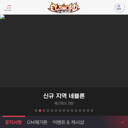
엘소드 프로모션
신규 지역 네블론
흑안령의 관문
엘소드 소식
공지사항
GM메가폰
이벤트 & 캐시샵