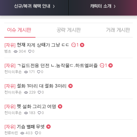
신규/복귀 혜택 안내
캐릭터 소개
엘소드 커뮤니티
이슈 게시판
공략 게시판
거래 게시판
1
현재 자게 상태가 그냥 ㄷㄷ
[
[자유]
댓글수:
범초
304
0
55
작성자:
조회수:
추천수:
작
조
추
1
ㄱ길드전용 던전 ㄴ.농작물ㄷ.하트엘퍼즐
[
[자유]
댓글수:
천자의후손
171
0
장
작성자:
조회수:
추천수:
작
조
추
설화 1마리 대 설화 3마리
[
[자유]
천자의후손
229
0
유
작성자:
조회수:
추천수:
작
조
추
펫 설화 그리고 여명
[
[자유]
그
천자의후손
183
0
작
조
추
작성자:
조회수:
추천수:
[
[자유]
기습 밸패 무엇
천류하린
403
0
Q
작성자:
조회수:
추천수:
작
조
추