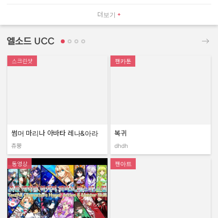
더보기
엘소드 UCC
스크린샷
팬카툰
썸머 마리나 아바타 레나&아라
복귀
츄뿡
dhdh
작성자:
작성자:
동영상
팬아트