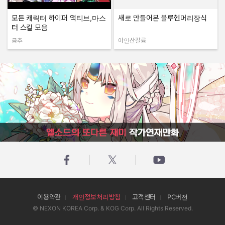
모든 캐릭터 하이퍼 액티브,마스
새로 만들어본 블루헨머리장식
터 스킬 모음
금추
아인산칼륨
작성자:
작성자:
엘소드의 또다른 재미 작가연재만화
이용약관
개인정보처리방침
고객센터
PC버전
© NEXON KOREA Corp. & KOG Corp. All Rights Reserved.