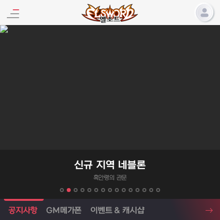
엘소드 프로모션
신규 지역 네블론
흑안령의 관문
엘소드 소식
공지사항
GM메가폰
이벤트 & 캐시샵