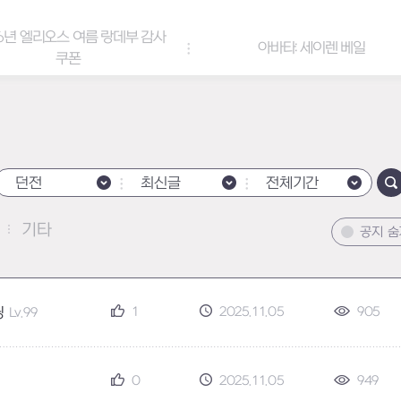
6년 엘리오스 여름 랑데부 감사
아바타: 세이렌 베일
쿠폰
던전
최신글
전체기간
기타
공지 
1
2025.11.05
905
딩
Lv.99
0
2025.11.05
949