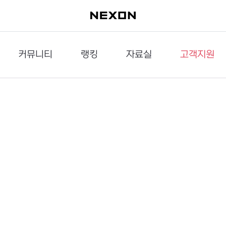
커뮤니티
랭킹
자료실
고객지원
이슈게시판
던전랭킹
다운로드
문의하기
공략게시판
대전랭킹
멀티미디어
신고하기
거래게시판
점령전랭킹
갤러리
건의하기
밸런스토론장
엘타입
보안센터
UCC게시판
작가연재만화