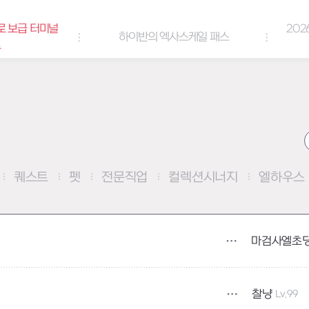
로 보급 터미널
202
하이반의 엑사스케일 패스
트
퀘스트
펫
전문직업
컬렉션시너지
엘하우스
마검사엘초
찰냥
Lv.99