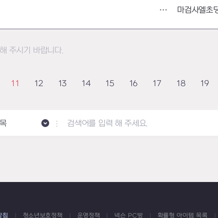
마검사엘초
해 주시기 바랍니다.
11
12
13
14
15
16
17
18
19
목
방침
청소년보호정책
운영정책
넥슨 PC방
확률형 아이템 목록