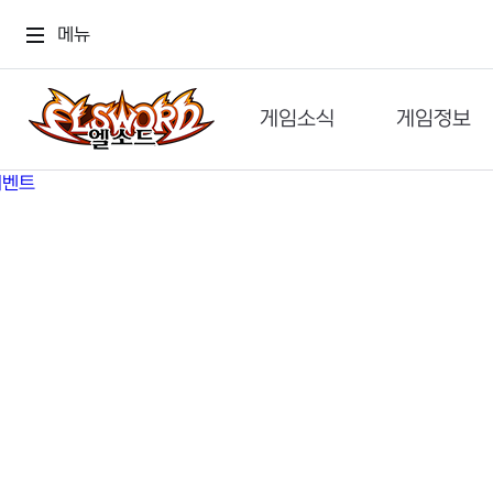
메뉴
게임소식
게임정보
공지사항
세계관
GM메가폰
캐릭터
이벤트 & 캐시샵
가이드
보도자료