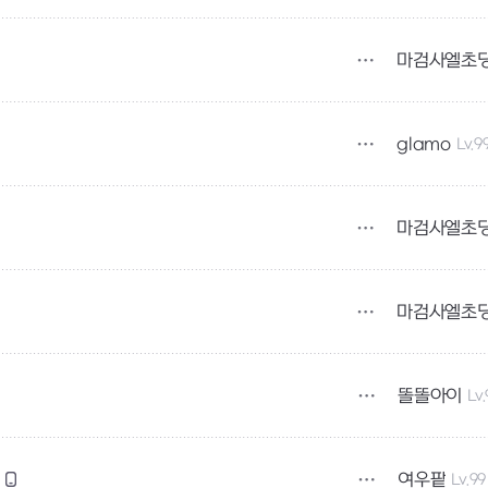
마검사엘초
glamo
Lv.9
마검사엘초
마검사엘초
똘똘아이
Lv
여우팥
Lv.99
요