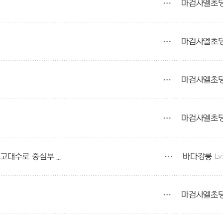
마검사엘초
마검사엘초
마검사엘초
마검사엘초
바다강릉
Lv
하멜지역 가라앉은 레시암 얼어붙은 물의신전 고대수로 중심부 부활 좀 해주세요
마검사엘초