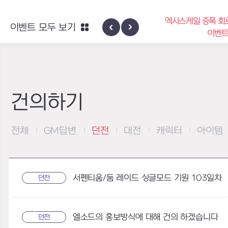
엑사스케일 증폭 회
이벤트 모두 보기
신규 지역 네블론
이벤
건의하기
전체
GM답변
던전
대전
캐릭터
아이템
서펜티움/둠 레이드 싱글모드 기원 103일차
던전
엘소드의 홍보방식에 대해 건의 하겠습니다
던전