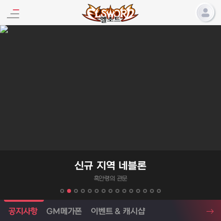
엘소드 프로모션
신규 지역 네블론
흑안령의 관문
엘소드 소식
공지사항
GM메가폰
이벤트 & 캐시샵