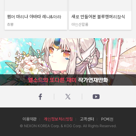
썸머 마리나 아바타 레나&아라
새로 만들어본 블루헨머리장식
츄뿡
아인산칼륨
작성자:
작성자:
엘소드의 또다른 재미 작가연재만화
이용약관
개인정보처리방침
고객센터
PC버전
© NEXON KOREA Corp. & KOG Corp. All Rights Reserved.