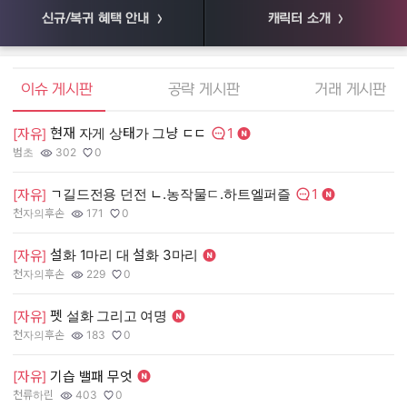
신규/복귀 혜택 안내
캐릭터 소개
엘소드 커뮤니티
이슈 게시판
공략 게시판
거래 게시판
1
현재 자게 상태가 그냥 ㄷㄷ
[
[자유]
댓글수:
범초
302
0
55
작성자:
조회수:
추천수:
작
조
추
1
ㄱ길드전용 던전 ㄴ.농작물ㄷ.하트엘퍼즐
[
[자유]
댓글수:
천자의후손
171
0
장
작성자:
조회수:
추천수:
작
조
추
설화 1마리 대 설화 3마리
[
[자유]
천자의후손
229
0
유
작성자:
조회수:
추천수:
작
조
추
펫 설화 그리고 여명
[
[자유]
그
천자의후손
183
0
작
조
추
작성자:
조회수:
추천수:
[
[자유]
기습 밸패 무엇
천류하린
403
0
Q
작성자:
조회수:
추천수:
작
조
추