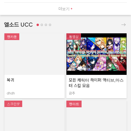
더보기
엘소드 UCC
팬카툰
동영상
복귀
모든 캐릭터 하이퍼 액티브,마스
터 스킬 모음
dhdh
금추
작성자:
작성자:
스크린샷
팬아트