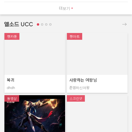
더보기
엘소드 UCC
팬카툰
팬아트
복귀
사랑하는 여왕님
dhdh
존엄하신여왕
작성자:
작성자:
동영상
스크린샷