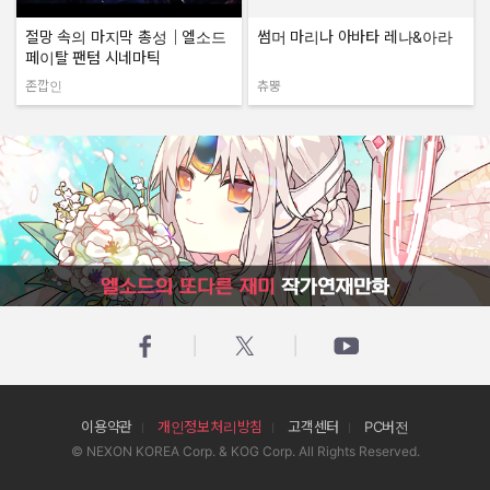
절망 속의 마지막 총성｜엘소드
썸머 마리나 아바타 레나&아라
페이탈 팬텀 시네마틱
존깝인
츄뿡
작성자:
작성자:
엘소드의 또다른 재미 작가연재만화
이용약관
개인정보처리방침
고객센터
PC버전
© NEXON KOREA Corp. & KOG Corp. All Rights Reserved.