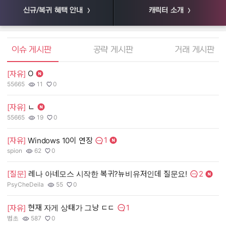
신규/복귀 혜택 안내
캐릭터 소개
엘소드 커뮤니티
이슈 게시판
공략 게시판
거래 게시판
O
[자유]
[
55665
11
0
55
작성자:
조회수:
추천수:
작
조
추
[자유]
ㄴ
[
55665
19
0
장
작성자:
조회수:
추천수:
작
조
추
1
[자유]
Windows 10이 연장
[
댓글수:
spion
62
0
유
작성자:
조회수:
추천수:
작
조
추
2
[질문]
레나 아네모스 시작한 복귀?뉴비유저인데 질문요!
[
댓글수:
PsyCheDeila
55
0
그
작성자:
조회수:
추천수:
작
조
추
1
현재 자게 상태가 그냥 ㄷㄷ
[자유]
[
댓글수:
범초
587
0
Q
작성자:
조회수:
추천수:
작
조
추