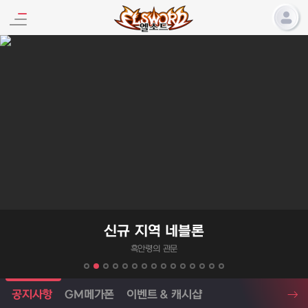
엘소드 프로모션
신규 지역 네블론
흑안령의 관문
엘소드 소식
공지사항
GM메가폰
이벤트 & 캐시샵