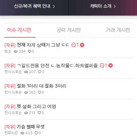
신규/복귀 혜택 안내
캐릭터 소개
엘소드 커뮤니티
이슈 게시판
공략 게시판
거래 게시판
1
현재 자게 상태가 그냥 ㄷㄷ
[
[자유]
댓글수:
범초
384
0
55
작성자:
조회수:
추천수:
작
조
추
1
ㄱ길드전용 던전 ㄴ.농작물ㄷ.하트엘퍼즐
[
[자유]
댓글수:
천자의후손
207
0
장
작성자:
조회수:
추천수:
작
조
추
설화 1마리 대 설화 3마리
[
[자유]
천자의후손
263
0
유
작성자:
조회수:
추천수:
작
조
추
펫 설화 그리고 여명
[
[자유]
그
천자의후손
213
0
작
조
추
작성자:
조회수:
추천수:
[
[자유]
기습 밸패 무엇
천류하린
435
0
Q
작성자:
조회수:
추천수:
작
조
추