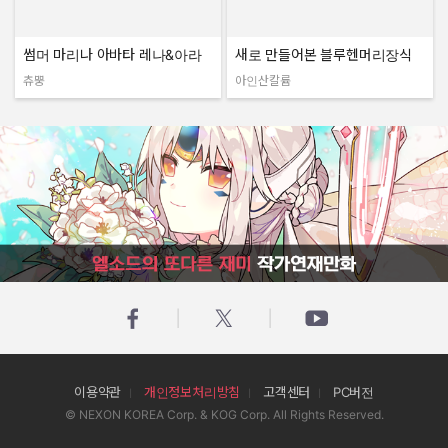
썸머 마리나 아바타 레나&아라
새로 만들어본 블루헨머리장식
츄뿡
아인산칼륨
작성자:
작성자:
엘소드의 또다른 재미 작가연재만화
이용약관
개인정보처리방침
고객센터
PC버전
© NEXON KOREA Corp. & KOG Corp. All Rights Reserved.