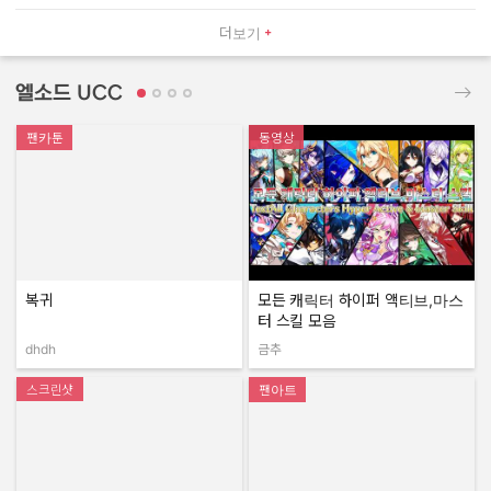
더보기
엘소드 UCC
팬카툰
동영상
복귀
모든 캐릭터 하이퍼 액티브,마스
터 스킬 모음
dhdh
금추
작성자:
작성자:
스크린샷
팬아트