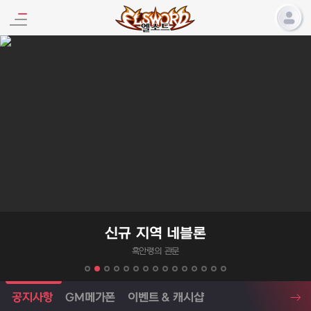
엘소드 프로모션
신규 지역 네블론
흑안령의 관문
엘소드 소식
공지사항
GM메가폰
이벤트 & 캐시샵