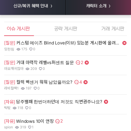
신규/복귀 혜택 안내
캐릭터 소개
엘소드 커뮤니티
이슈 게시판
공략 게시판
거래 게시판
[질문]
커스텀 메이즈 Blind Love(이브) 있는분 게시판에 올려주세여. 제가 사겠
[
잉한림
175
0
55
작성자:
조회수:
추천수:
작
조
추
2
[질문]
거대 마력작 레벨vs퍼센트 질문
[
댓글수:
아오개귀찮아
209
0
장
작성자:
조회수:
추천수:
작
조
추
4
[질문]
컬렉 빡센거 뭐뭐 남았을까요?
[
댓글수:
라비컬랙1
197
0
유
작성자:
조회수:
추천수:
작
조
추
담주밸패 한번더하던데 저것도 직변권주나요?
[
[자유]
그
틱탃
118
0
작
조
추
작성자:
조회수:
추천수:
2
[
[자유]
Windows 10이 연장
댓글수:
spion
319
1
Q
작성자:
조회수:
추천수:
작
조
추