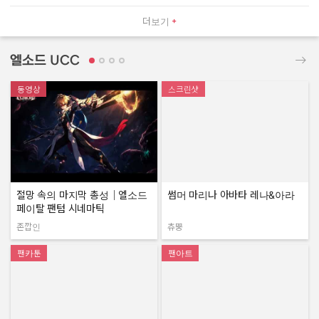
더보기
엘소드 UCC
동영상
스크린샷
절망 속의 마지막 총성｜엘소드
썸머 마리나 아바타 레나&아라
페이탈 팬텀 시네마틱
존깝인
츄뿡
작성자:
작성자:
팬카툰
팬아트