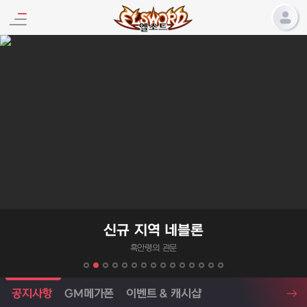
엘소드 프로모션
신규 지역 네블론
흑안령의 관문
엘소드 소식
공지사항
GM메가폰
이벤트 & 캐시샵