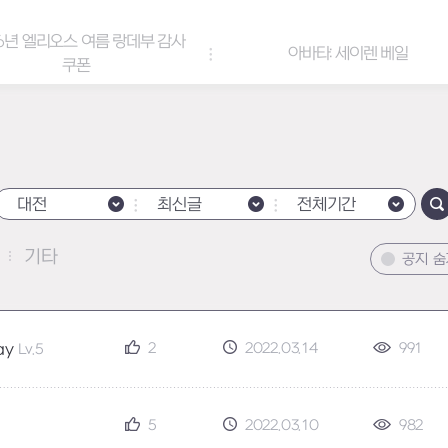
엘리오스 여름 랑데부 감사
아바타: 세이렌 베일
쿠폰
대전
최신글
전체기간
기타
공지 
2
2022.03.14
991
ay
Lv.5
5
2022.03.10
982