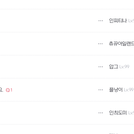
인피티나
Lv
츄뀨아일랜
압그
Lv.99
플냥이
Lv.99
.
1
인츼도미
Lv