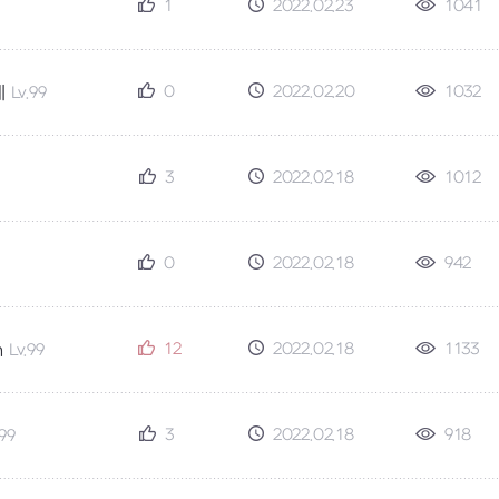
1
2022.02.23
1041
0
2022.02.20
1032
네
Lv.99
3
2022.02.18
1012
0
2022.02.18
942
12
2022.02.18
1133
h
Lv.99
3
2022.02.18
918
.99