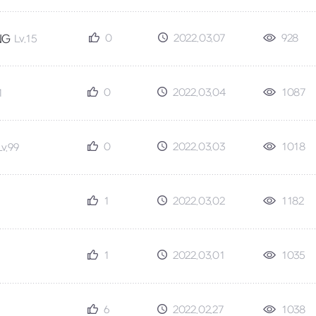
0
2022.03.07
928
NG
Lv.15
0
2022.03.04
1087
1
0
2022.03.03
1018
Lv.99
1
2022.03.02
1182
1
2022.03.01
1035
6
2022.02.27
1038