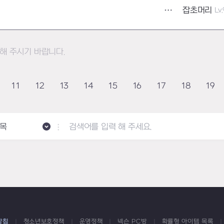
잡초머리
Lv
해 주시기 바랍니다.
11
12
13
14
15
16
17
18
19
목
방침
청소년보호정책
운영정책
넥슨 PC방
확률형 아이템 목록