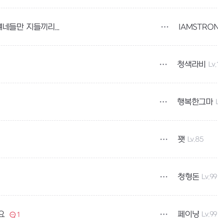
IAMSTRO
벨런스 관심도 없으면 그냥 노아 라비 4라인 얘네들만 지들끼리 매칭되게 만들면 안될까요?
청색라비
Lv.
행복한그마
꽷
Lv.85
청형돈
Lv.99
페이냥
Lv.99
요
1