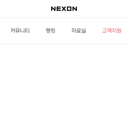
커뮤니티
랭킹
자료실
고객지원
이슈게시판
던전랭킹
다운로드
문의하기
공략게시판
대전랭킹
멀티미디어
신고하기
거래게시판
점령전랭킹
갤러리
건의하기
밸런스토론장
엘타입
보안센터
UCC게시판
작가연재만화