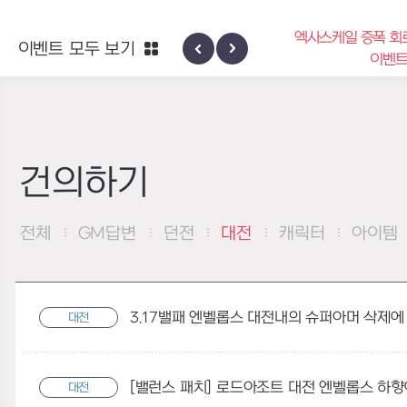
엑사스케일 증폭 회로 보
이벤트 모두 보기
신규 지역 네블론
이벤트
건의하기
전체
GM답변
던전
대전
캐릭터
아이템
3.17밸패 엔벨롭스 대전내의 슈퍼아머 삭제에
대전
대전