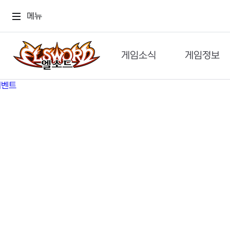
메뉴
게임소식
게임정보
공지사항
세계관
GM메가폰
캐릭터
이벤트 & 캐시샵
가이드
보도자료