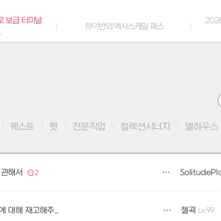
급 터미널
2026년 
하이반의 엑사스케일 패스
퀘스트
펫
전문직업
컬렉션시너지
엘하우스
SolitudePl
 관해서
2
젤괵
Lv.99
[밸런스 패치] 로드아조트 대전 엔벨롭스 하향에 대해 재고해주세요.