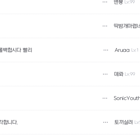
맨븅
Lv.99
딱밤개마렵
Aruaa
Lv.1
 롤백합시다 빨리
뎨롸
Lv.99
SonicYout
토끼살려
Lv
각합니다.