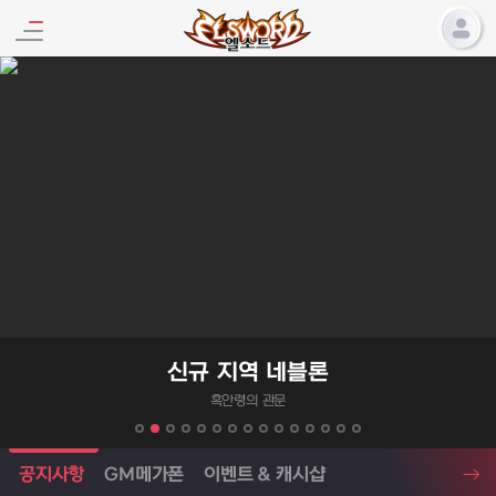
엘소드 프로모션
신규 지역 네블론
흑안령의 관문
엘소드 소식
공지사항
GM메가폰
이벤트 & 캐시샵