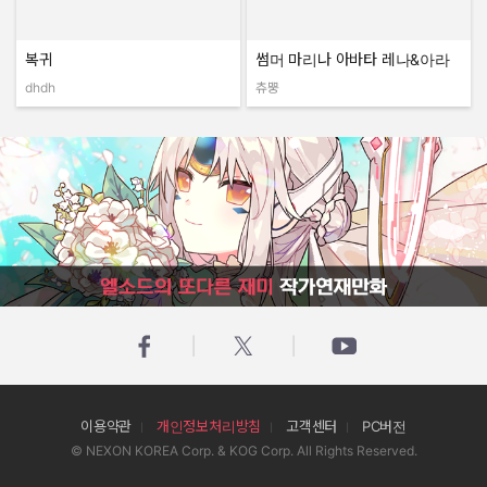
복귀
썸머 마리나 아바타 레나&아라
dhdh
츄뿡
작성자:
작성자:
엘소드의 또다른 재미 작가연재만화
이용약관
개인정보처리방침
고객센터
PC버전
© NEXON KOREA Corp. & KOG Corp. All Rights Reserved.