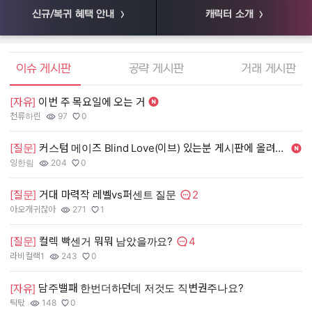
신규/복귀 혜택 안내
캐릭터 소개
엘소드 커뮤니티
이슈 게시판
공략 게시판
거래 게시판
[자유]
이번 주 목요일에 오는 거
[
천류하린
97
0
55
작성자:
조회수:
추천수:
작
조
추
[질문]
커스텀 메이즈 Blind Love(이브) 있는분 게시판에 올려주세여. 제가 사겠
[
잉한림
204
0
장
작성자:
조회수:
추천수:
작
조
추
2
[질문]
거대 마력작 레벨vs퍼센트 질문
[
댓글수:
아오개귀찮아
271
1
유
작성자:
조회수:
추천수:
작
조
추
4
[질문]
컬렉 빡센거 뭐뭐 남았을까요?
[
댓글수:
라비컬랙1
243
0
그
작성자:
조회수:
추천수:
작
조
추
담주밸패 한번더하던데 저것도 직변권주나요?
[
[자유]
틱탃
148
0
Q
작성자:
조회수:
추천수:
작
조
추