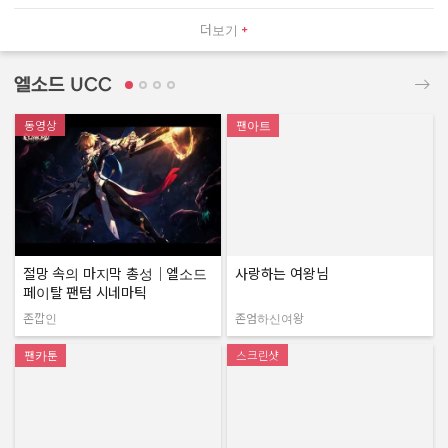
더보기
엘소드 UCC
동영상
팬아트
절망 속의 마지막 총성｜엘소드
사랑하는 여왕님
페이탈 팬텀 시네마틱
존깝인
존엄하신여왕
작성자:
작성자:
팬카툰
스크린샷