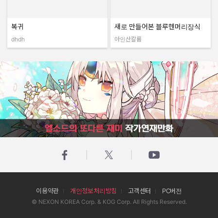
복귀
새로 만들어본 블루헨머리장식
dhdh
아인산칼륨
작성자:
작성자:
엘소드의 또다른 재미 작가연재만화
이용약관
개인정보처리방침
고객센터
PC버전
© NEXON KOREA Corp. & KOG Corp. All Rights Reserved.