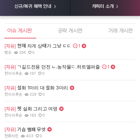
신규/복귀 혜택 안내
캐릭터 소개
엘소드 커뮤니티
이슈 게시판
공략 게시판
거래 게시판
1
현재 자게 상태가 그냥 ㄷㄷ
[
[자유]
댓글수:
범초
294
0
55
작성자:
조회수:
추천수:
작
조
추
1
ㄱ길드전용 던전 ㄴ.농작물ㄷ.하트엘퍼즐
[
[자유]
댓글수:
천자의후손
167
0
장
작성자:
조회수:
추천수:
작
조
추
설화 1마리 대 설화 3마리
[
[자유]
천자의후손
229
0
유
작성자:
조회수:
추천수:
작
조
추
펫 설화 그리고 여명
[
[자유]
그
천자의후손
183
0
작
조
추
작성자:
조회수:
추천수:
[
[자유]
기습 밸패 무엇
천류하린
403
0
Q
작성자:
조회수:
추천수:
작
조
추