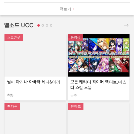
더보기
엘소드 UCC
스크린샷
동영상
썸머 마리나 아바타 레나&아라
모든 캐릭터 하이퍼 액티브,마스
터 스킬 모음
츄뿡
금추
작성자:
작성자:
팬카툰
팬아트