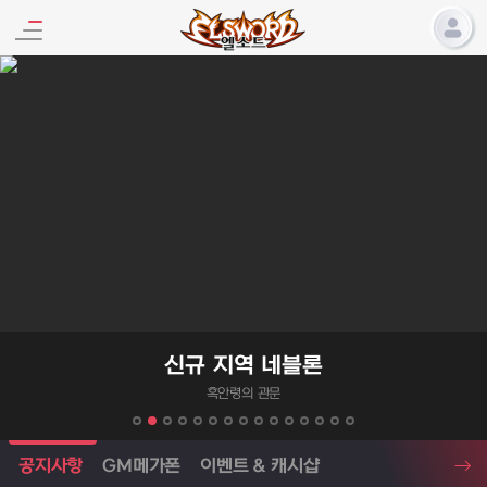
엘소드 프로모션
신규 지역 네블론
흑안령의 관문
엘소드 소식
공지사항
GM메가폰
이벤트 & 캐시샵