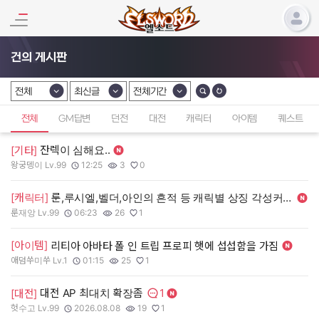
건의 게시판
전체
최신글
전체기간
카테고리 선택
카테고리 선택
카테고리 선택
전체
GM답변
던전
대전
캐릭터
아이템
퀘스트
잔렉이 심해요..
[기타]
왕궁뎅이 Lv.99
12:25
3
0
작성자:
작성일:
조회수:
추천수:
[캐릭터]
룬,루시엘,벨더,아인의 흔적 등 캐릭별 상징 각성커스텀+로제 바니걸 커스텀
룬재앙 Lv.99
06:23
26
1
작성자:
작성일:
조회수:
추천수:
[아이템]
리티아 아바타 폴 인 트립 프로피 햇에 섭섭함을 가짐
애덤쑤미쑤 Lv.1
01:15
25
1
작성자:
작성일:
조회수:
추천수:
1
대전 AP 최대치 확장좀
[대전]
댓글수:
헛수고 Lv.99
2026.08.08
19
1
작성자:
작성일:
조회수:
추천수: