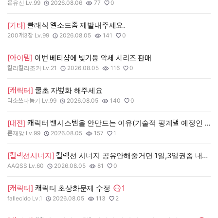
온유신 Lv.99
2026.08.06
77
0
작성자:
작성일:
조회수:
추천수:
클래식 엘소드좀 제발내주세요.
[기타]
200개3장 Lv.99
2026.08.05
141
0
작성자:
작성일:
조회수:
추천수:
[아이템]
이번 베티샵에 빛기둥 악세 시리즈 판매
킬리킬리조커 Lv.21
2026.08.05
116
0
작성자:
작성일:
조회수:
추천수:
[캐릭터]
쿨초 자벞화 해주세요
라소쓰다듬기 Lv.99
2026.08.05
140
0
작성자:
작성일:
조회수:
추천수:
캐릭터 밴시스템을 안만드는 이유(기술적 핑계댈 예정인 이유)
[대전]
룬재앙 Lv.99
2026.08.05
157
1
작성자:
작성일:
조회수:
추천수:
[컬렉션시너지]
컬렉션 시너지 공유안해줄거면 1일,3일권좀 내주세요
AAQSS Lv.60
2026.08.05
81
0
작성자:
작성일:
조회수:
추천수:
1
[캐릭터]
캐릭터 초상화문제 수정
댓글수:
fallecido Lv.1
2026.08.05
113
2
작성자:
작성일:
조회수:
추천수: