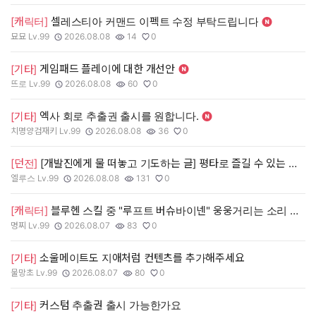
[캐릭터]
셀레스티아 커맨드 이펙트 수정 부탁드립니다
묘묘 Lv.99
2026.08.08
14
0
작성자:
작성일:
조회수:
추천수:
게임패드 플레이에 대한 개선안
[기타]
뜨로 Lv.99
2026.08.08
60
0
작성자:
작성일:
조회수:
추천수:
엑사 회로 추출권 출시를 원합니다.
[기타]
치명양검재키 Lv.99
2026.08.08
36
0
작성자:
작성일:
조회수:
추천수:
[던전]
[개발진에게 물 떠놓고 기도하는 글] 평타로 즐길 수 있는 신 던전을 내주세요
엘루스 Lv.99
2026.08.08
131
0
작성자:
작성일:
조회수:
추천수:
[캐릭터]
블루헨 스킬 중 "루프트 버슈바이넨" 웅웅거리는 소리 삭제 해 주세요 ㅠㅠ
명찌 Lv.99
2026.08.07
83
0
작성자:
작성일:
조회수:
추천수:
소울메이트도 지애처럼 컨텐츠를 추가해주세요
[기타]
물망초 Lv.99
2026.08.07
80
0
작성자:
작성일:
조회수:
추천수:
커스텀 추출권 출시 가능한가요
[기타]