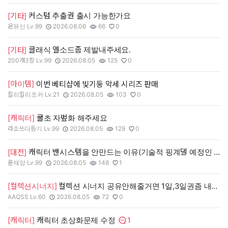
커스텀 추출권 출시 가능한가요
[기타]
온유신 Lv.99
2026.08.06
66
0
작성자:
작성일:
조회수:
추천수:
클래식 엘소드좀 제발내주세요.
[기타]
200개3장 Lv.99
2026.08.05
125
0
작성자:
작성일:
조회수:
추천수:
[아이템]
이번 베티샵에 빛기둥 악세 시리즈 판매
킬리킬리조커 Lv.21
2026.08.05
103
0
작성자:
작성일:
조회수:
추천수:
[캐릭터]
쿨초 자벞화 해주세요
라소쓰다듬기 Lv.99
2026.08.05
129
0
작성자:
작성일:
조회수:
추천수:
캐릭터 밴시스템을 안만드는 이유(기술적 핑계댈 예정인 이유)
[대전]
룬재앙 Lv.99
2026.08.05
148
1
작성자:
작성일:
조회수:
추천수:
[컬렉션시너지]
컬렉션 시너지 공유안해줄거면 1일,3일권좀 내주세요
AAQSS Lv.60
2026.08.05
72
0
작성자:
작성일:
조회수:
추천수:
1
[캐릭터]
캐릭터 초상화문제 수정
댓글수: