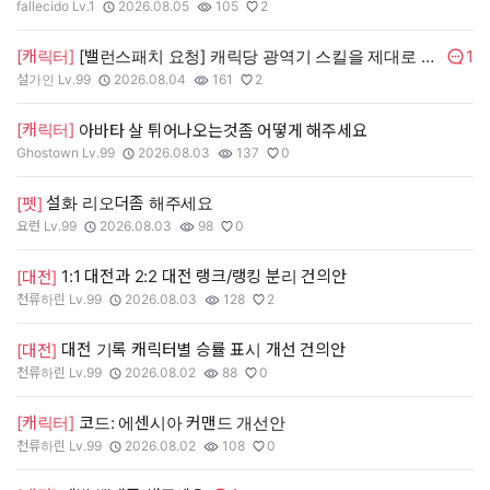
fallecido Lv.1
2026.08.05
105
2
작성자:
작성일:
조회수:
추천수:
1
[캐릭터]
[밸런스패치 요청] 캐릭당 광역기 스킬을 제대로 점검 부탁드립니다.
댓글수
설가인 Lv.99
2026.08.04
161
2
작성자:
작성일:
조회수:
추천수:
[캐릭터]
아바타 살 튀어나오는것좀 어떻게 해주세요
Ghostown Lv.99
2026.08.03
137
0
작성자:
작성일:
조회수:
추천수:
설화 리오더좀 해주세요
[펫]
요런 Lv.99
2026.08.03
98
0
작성자:
작성일:
조회수:
추천수:
1:1 대전과 2:2 대전 랭크/랭킹 분리 건의안
[대전]
천류하린 Lv.99
2026.08.03
128
2
작성자:
작성일:
조회수:
추천수:
대전 기록 캐릭터별 승률 표시 개선 건의안
[대전]
천류하린 Lv.99
2026.08.02
88
0
작성자:
작성일:
조회수:
추천수:
[캐릭터]
코드: 에센시아 커맨드 개선안
천류하린 Lv.99
2026.08.02
108
0
작성자:
작성일:
조회수:
추천수: