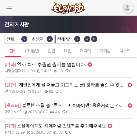
건의 게시판
전체
최신글
전체기간
카테고리 선택
카테고리 선택
카테고리 선택
전체
GM답변
던전
대전
캐릭터
아이템
퀘스트
엑사 회로 추출권 출시를 원합니다.
[기타]
치명양검재키 Lv.99
04:25
13
0
작성자:
작성일:
조회수:
추천수:
[던전]
[개발진에게 물 떠놓고 기도하는 글] 평타로 즐길 수 있는 신 던전을 내주세요
엘루스 Lv.99
02:01
92
0
작성자:
작성일:
조회수:
추천수:
[캐릭터]
블루헨 스킬 중 "루프트 버슈바이넨" 웅웅거리는 소리 삭제 해 주세요 ㅠㅠ
명찌 Lv.99
2026.08.07
44
0
작성자:
작성일:
조회수:
추천수:
소울메이트도 지애처럼 컨텐츠를 추가해주세요
[기타]
물망초 Lv.99
2026.08.07
63
0
작성자:
작성일:
조회수:
추천수: