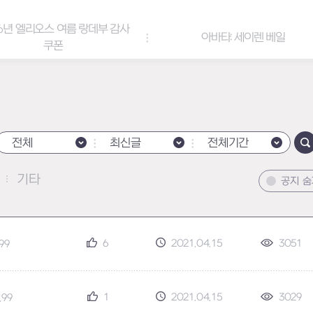
6년 엘리오스 여름 랑데부 감사
아바타: 세이렌 베일
쿠폰
전체
최신글
전체기간
기타
공지 
6
2021.04.15
3051
.99
1
2021.04.15
3029
.99