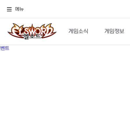
메뉴
게임소식
게임정보
공지사항
세계관
GM메가폰
캐릭터
이벤트 & 캐시샵
가이드
보도자료