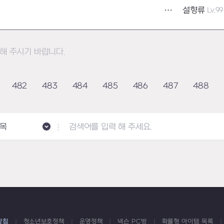
설향류
Lv.99
해 주시기 바랍니다.
482
483
484
485
486
487
488
목
방침
청소년보호정책
운영정책
넥슨 PC방
확률형 아이템 목록