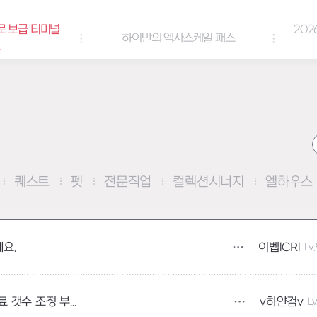
로 보급 터미널
202
하이반의 엑사스케일 패스
트
퀘스트
펫
전문직업
컬렉션시너지
엘하우스
이벱lCRl
Lv
요.
v하얀검v
Lv
연금술사 제조에서 투지,엘의정수,상급활포 재료 갯수 조정 부탁드려요