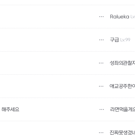
Ralueka
Lv
구급
Lv.99
성좌의관찰
애교공주한
라면먹을게
게 해주세요
진짜못생겼