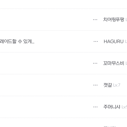
치어링푸팡
HAGURU
L
바**르 던전에서 획득이 가능한 마력석을 업그레이드할 수 있게 해주세요
꼬마무스비
졋갈
Lv.7
주머니샤
Lv