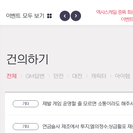
엑사스케일 증폭 회
이벤트 모두 보기
신규 지역 네블론
이벤
건의하기
전체
GM답변
던전
대전
캐릭터
아이템
제발 게임 운영할 줄 모르면 소통이라도 해주세
기타
기타