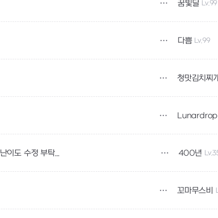
꿈빛달
Lv.99
다쁨
Lv.99
청맛김치찌
Lunardrop
400년
Lv.3
로쏘레이드 도 애던 처럼 솔플 던전 전환 해서 난이도 수정 부탁 드립니다.
꼬마무스비