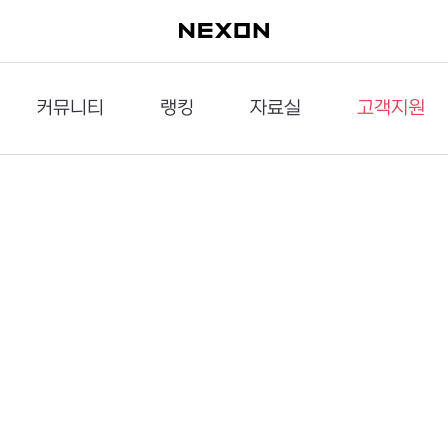
커뮤니티
랭킹
자료실
고객지원
이슈게시판
던전랭킹
다운로드
문의하기
공략게시판
대전랭킹
멀티미디어
신고하기
거래게시판
점령전랭킹
갤러리
건의하기
밸런스토론장
엘타입
보안센터
UCC게시판
작가연재만화