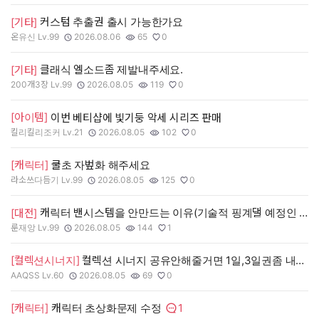
커스텀 추출권 출시 가능한가요
[기타]
온유신 Lv.99
2026.08.06
65
0
작성자:
작성일:
조회수:
추천수:
클래식 엘소드좀 제발내주세요.
[기타]
200개3장 Lv.99
2026.08.05
119
0
작성자:
작성일:
조회수:
추천수:
[아이템]
이번 베티샵에 빛기둥 악세 시리즈 판매
킬리킬리조커 Lv.21
2026.08.05
102
0
작성자:
작성일:
조회수:
추천수:
[캐릭터]
쿨초 자벞화 해주세요
라소쓰다듬기 Lv.99
2026.08.05
125
0
작성자:
작성일:
조회수:
추천수:
캐릭터 밴시스템을 안만드는 이유(기술적 핑계댈 예정인 이유)
[대전]
룬재앙 Lv.99
2026.08.05
144
1
작성자:
작성일:
조회수:
추천수:
[컬렉션시너지]
컬렉션 시너지 공유안해줄거면 1일,3일권좀 내주세요
AAQSS Lv.60
2026.08.05
69
0
작성자:
작성일:
조회수:
추천수:
1
[캐릭터]
캐릭터 초상화문제 수정
댓글수: