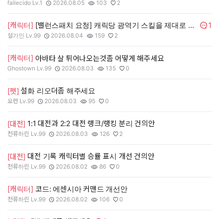
fallecido Lv.1
2026.08.05
103
2
작성자:
작성일:
조회수:
추천수:
1
[캐릭터]
[밸런스패치 요청] 캐릭당 광역기 스킬을 제대로 점검 부탁드립니다.
댓글수
설가인 Lv.99
2026.08.04
159
2
작성자:
작성일:
조회수:
추천수:
[캐릭터]
아바타 살 튀어나오는것좀 어떻게 해주세요
Ghostown Lv.99
2026.08.03
135
0
작성자:
작성일:
조회수:
추천수:
설화 리오더좀 해주세요
[펫]
요런 Lv.99
2026.08.03
95
0
작성자:
작성일:
조회수:
추천수:
1:1 대전과 2:2 대전 랭크/랭킹 분리 건의안
[대전]
천류하린 Lv.99
2026.08.03
126
2
작성자:
작성일:
조회수:
추천수:
대전 기록 캐릭터별 승률 표시 개선 건의안
[대전]
천류하린 Lv.99
2026.08.02
86
0
작성자:
작성일:
조회수:
추천수:
[캐릭터]
코드: 에센시아 커맨드 개선안
천류하린 Lv.99
2026.08.02
106
0
작성자:
작성일:
조회수:
추천수: