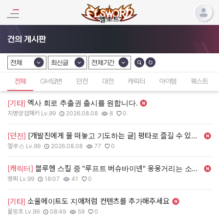
건의 게시판
전체
최신글
전체기간
카테고리 선택
카테고리 선택
카테고리 선택
전체
GM답변
던전
대전
캐릭터
아이템
퀘스트
엑사 회로 추출권 출시를 원합니다.
[기타]
치명양검재키 Lv.99
2026.08.08
8
0
작성자:
작성일:
조회수:
추천수:
[던전]
[개발진에게 물 떠놓고 기도하는 글] 평타로 즐길 수 있는 신 던전을 내주세요
엘루스 Lv.99
2026.08.08
77
0
작성자:
작성일:
조회수:
추천수:
[캐릭터]
블루헨 스킬 중 "루프트 버슈바이넨" 웅웅거리는 소리 삭제 해 주세요 ㅠㅠ
명찌 Lv.99
18:07
41
0
작성자:
작성일:
조회수:
추천수:
소울메이트도 지애처럼 컨텐츠를 추가해주세요
[기타]
물망초 Lv.99
08:49
59
0
작성자:
작성일:
조회수:
추천수: