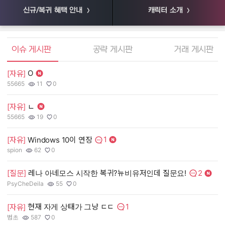
신규/복귀 혜택 안내
캐릭터 소개
엘소드 커뮤니티
이슈 게시판
공략 게시판
거래 게시판
O
[자유]
[
55665
11
0
55
작성자:
조회수:
추천수:
작
조
추
[자유]
ㄴ
[
55665
19
0
장
작성자:
조회수:
추천수:
작
조
추
1
[자유]
Windows 10이 연장
[
댓글수:
spion
62
0
유
작성자:
조회수:
추천수:
작
조
추
2
[질문]
레나 아네모스 시작한 복귀?뉴비유저인데 질문요!
[
댓글수:
PsyCheDeila
55
0
그
작성자:
조회수:
추천수:
작
조
추
1
현재 자게 상태가 그냥 ㄷㄷ
[자유]
[
댓글수:
범초
587
0
Q
작성자:
조회수:
추천수:
작
조
추