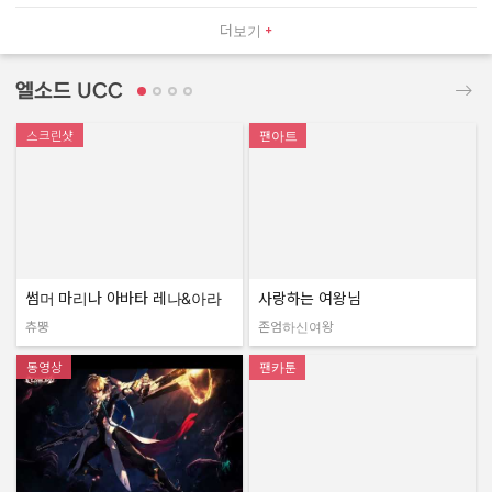
더보기
엘소드 UCC
스크린샷
팬아트
썸머 마리나 아바타 레나&아라
사랑하는 여왕님
츄뿡
존엄하신여왕
작성자:
작성자:
동영상
팬카툰