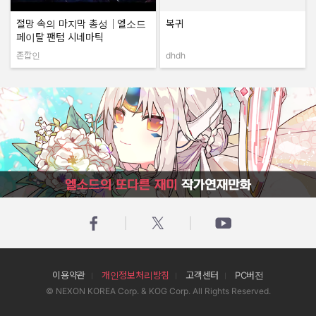
절망 속의 마지막 총성｜엘소드
복귀
페이탈 팬텀 시네마틱
존깝인
dhdh
작성자:
작성자:
엘소드의 또다른 재미 작가연재만화
이용약관
개인정보처리방침
고객센터
PC버전
© NEXON KOREA Corp. & KOG Corp. All Rights Reserved.