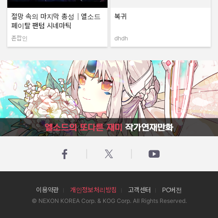
절망 속의 마지막 총성｜엘소드
복귀
페이탈 팬텀 시네마틱
존깝인
dhdh
작성자:
작성자:
엘소드의 또다른 재미 작가연재만화
이용약관
개인정보처리방침
고객센터
PC버전
© NEXON KOREA Corp. & KOG Corp. All Rights Reserved.