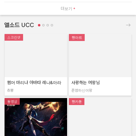
더보기
엘소드 UCC
스크린샷
팬아트
썸머 마리나 아바타 레나&아라
사랑하는 여왕님
츄뿡
존엄하신여왕
작성자:
작성자:
동영상
팬카툰