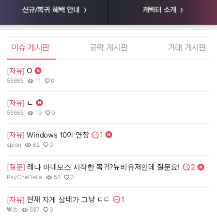
신규/복귀 혜택 안내
캐릭터 소개
엘소드 커뮤니티
이슈 게시판
공략 게시판
거래 게시판
O
[자유]
[
55665
11
0
55
작성자:
조회수:
추천수:
작
조
추
[자유]
ㄴ
[
55665
19
0
장
작성자:
조회수:
추천수:
작
조
추
1
[자유]
Windows 10이 연장
[
댓글수:
spion
62
0
유
작성자:
조회수:
추천수:
작
조
추
2
[질문]
레나 아네모스 시작한 복귀?뉴비유저인데 질문요!
[
댓글수:
PsyCheDeila
55
0
그
작성자:
조회수:
추천수:
작
조
추
1
현재 자게 상태가 그냥 ㄷㄷ
[자유]
[
댓글수:
범초
587
0
Q
작성자:
조회수:
추천수:
작
조
추