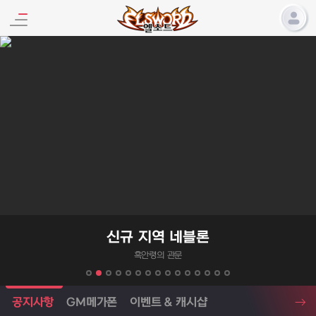
엘소드 프로모션
신규 지역 네블론
흑안령의 관문
엘소드 소식
공지사항
GM메가폰
이벤트 & 캐시샵