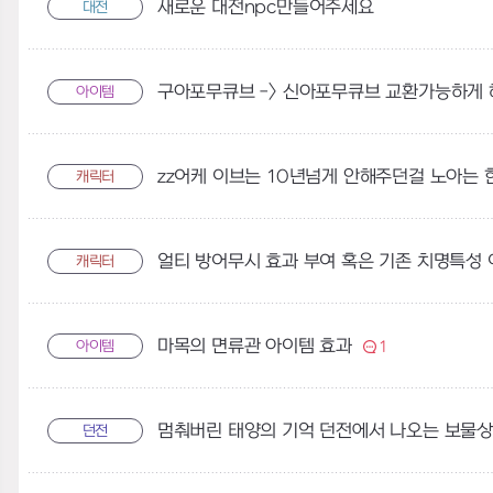
새로운 대전npc만들어주세요
대전
구아포무큐브 -> 신아포무큐브 교환가능하게 해주세요;;;;;;
아이템
zz어케 이브는 10년넘게 안해주던걸 노아는 
캐릭터
얼티 방어무시 효과 부여 혹은 기존 치명특성
캐릭터
마목의 면류관 아이템 효과
아이템
1
던전