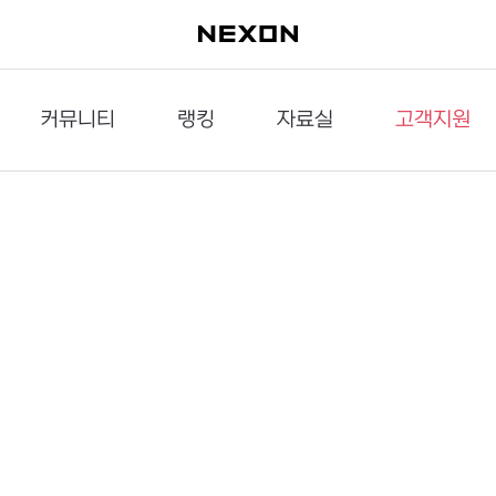
커뮤니티
랭킹
자료실
고객지원
이슈게시판
던전랭킹
다운로드
문의하기
공략게시판
대전랭킹
멀티미디어
신고하기
거래게시판
점령전랭킹
갤러리
건의하기
밸런스토론장
엘타입
보안센터
UCC게시판
작가연재만화