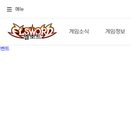
메뉴
게임소식
게임정보
공지사항
세계관
GM메가폰
캐릭터
이벤트 & 캐시샵
가이드
보도자료