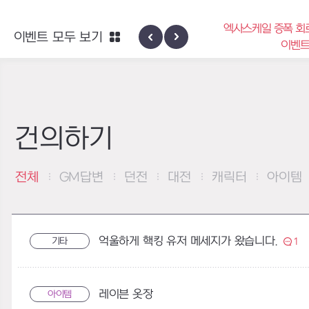
엑사스케일 증폭 회
이벤트 모두 보기
신규 지역 네블론
이벤
건의하기
전체
GM답변
던전
대전
캐릭터
아이템
억울하게 핵킹 유저 메세지가 왔습니다.
기타
1
레이븐 옷장
아이템