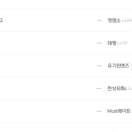
정엠소
Lv.64
요
태팡
Lv.99
유기린옌즈
천상유화s
Lv
Mait메이트