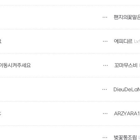
팬지의꽃말
에피디르
Lv
요
꼬마무스비
 이동시켜주세요
ARZYARA1
;
벚꽃통조림