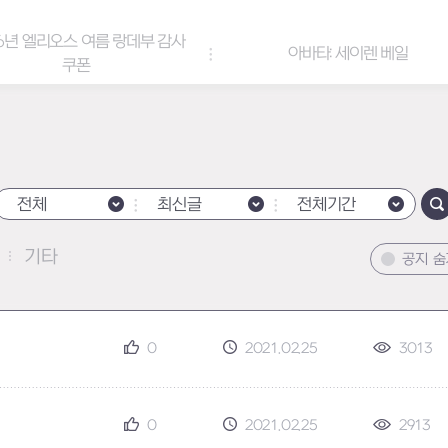
6년 엘리오스 여름 랑데부 감사
아바타: 세이렌 베일
쿠폰
전체
최신글
전체기간
기타
공지 
0
2021.02.25
3013
0
2021.02.25
2913