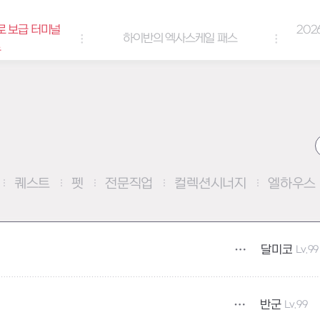
로 보급 터미널
202
하이반의 엑사스케일 패스
트
퀘스트
펫
전문직업
컬렉션시너지
엘하우스
달미코
Lv.99
반군
Lv.99