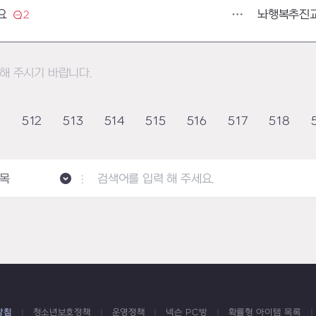
놔행복추진
요
2
해 주시기 바랍니다.
1
512
513
514
515
516
517
518
목
방침
청소년보호정책
운영정책
넥슨 PC방
확률형 아이템 목록