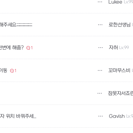
Lukee
Lv.9
로한선생님
;;;;;;;;;;;;;
자허
Lv.99
한번에 해줌?
1
꼬마무스비
 이동
1
잠못자서죠
Gavish
Lv.
멈춰버린 태양의 기억 던전에서 나오는 보물상자 위치 바꿔주세요