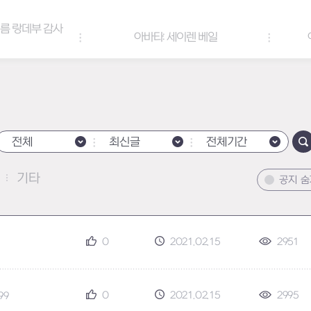
아바타: 세이렌 베일
아바타 & 헤어 컬러 팔레트
전체
최신글
전체기간
기타
공지 
0
2021.02.15
2951
0
2021.02.15
2995
.99