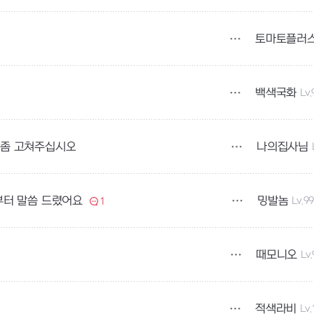
토마토플러
백색국화
Lv.
나의집사님
류좀 고쳐주십시오
밍발놈
Lv.9
부터 말씀 드렸어요
1
때모니오
Lv
적색라비
Lv.