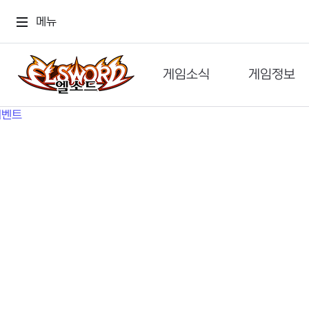
메뉴
게임소식
게임정보
공지사항
세계관
GM메가폰
캐릭터
이벤트 & 캐시샵
가이드
보도자료