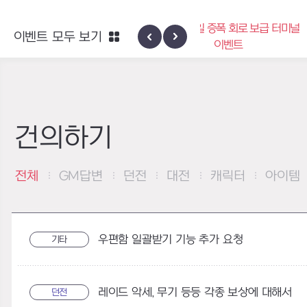
엑사스케일 증폭 회로 보급 터미널
이벤트 모두 보기
하이반의 엑사
이벤트
건의하기
전체
GM답변
던전
대전
캐릭터
아이템
우편함 일괄받기 기능 추가 요청
기타
레이드 악세, 무기 등등 각종 보상에 대해서
던전