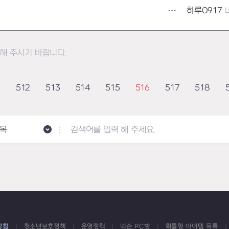
하루0917
L
해 주시기 바랍니다.
1
512
513
514
515
516
517
518
목
방침
청소년보호정책
운영정책
넥슨 PC방
확률형 아이템 목록