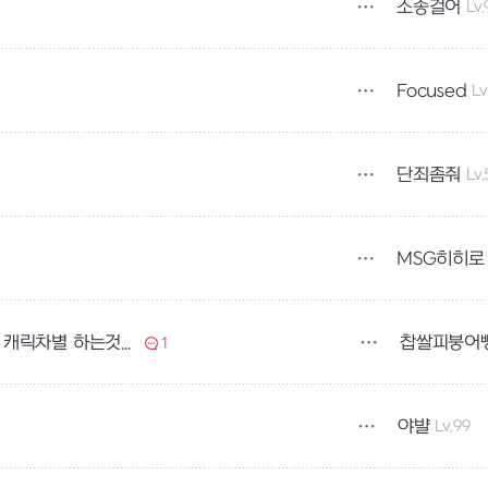
소송걸어
Lv.
Focused
Lv
단죄좀줘
Lv.
MSG히히로
찹쌀피붕어
루시엘 커맨드 동속영향좀 받게 패치해주세요. 캐릭차별 하는것도 아니고..
1
야뱔
Lv.99