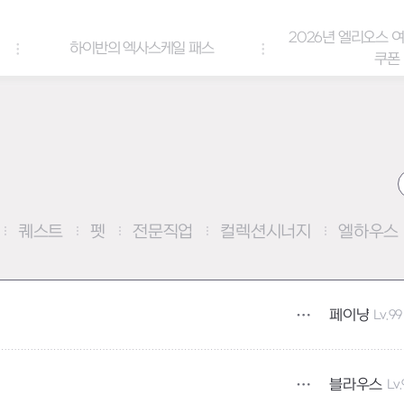
2026년 엘리오스 여름 랑데부 감사
스케일 패스
쿠폰
퀘스트
펫
전문직업
컬렉션시너지
엘하우스
페이냥
Lv.99
블라우스
Lv