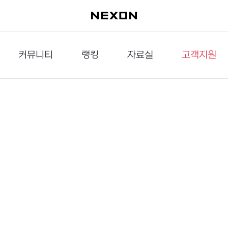
커뮤니티
랭킹
자료실
고객지원
이슈게시판
던전랭킹
다운로드
문의하기
공략게시판
대전랭킹
멀티미디어
신고하기
거래게시판
점령전랭킹
갤러리
건의하기
밸런스토론장
엘타입
보안센터
UCC게시판
작가연재만화