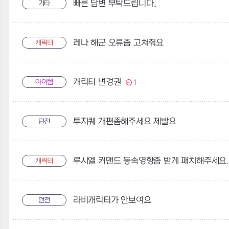
빠른 답변 부탁드립니다..
기타
레나 해군 오류좀 고쳐줘요
캐릭터
캐릭터 변경권
아이템
1
투지퀘 개편좀해주세요 제발요
던전
캐릭터
라비캐릭터가 안보여요
던전