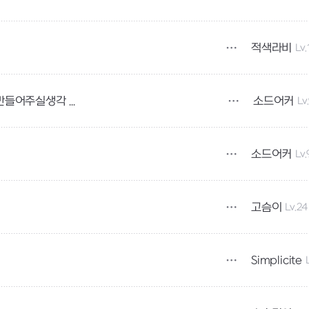
적색라비
Lv.
소드어커
Lv
혹시 커스텀(대기모션)을 뺄수있는 아이템을 만들어주실생각 없으세요?
소드어커
Lv.
고슴이
Lv.24
Simplicite