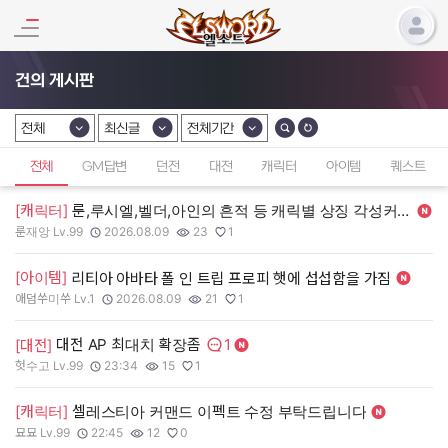
건의 게시판
전체
최신글
전체기간
카테고리 선택
카테고리 선택
카테고리 선택
전체
GM답변
던전
대전
캐릭터
아이템
퀘스트
[캐릭터]
룬,루시엘,벨더,아인의 흔적 등 캐릭별 상징 각성커스텀+로제 바니걸 커스텀
룬재앙 Lv.99
2026.08.09
23
1
작성자:
작성일:
조회수:
추천수:
[아이템]
리티아 아바타 폴 인 트립 프로피 햇에 섭섭함을 가짐
애덤쑤미쑤 Lv.1
2026.08.09
21
1
작성자:
작성일:
조회수:
추천수:
1
대전 AP 최대치 확장좀
[대전]
댓글수:
헛수고 Lv.99
23:34
15
1
작성자:
작성일:
조회수:
추천수:
[캐릭터]
셀레스티아 커맨드 이펙트 수정 부탁드립니다
묘묘 Lv.99
22:45
12
0
작성자:
작성일:
조회수:
추천수: