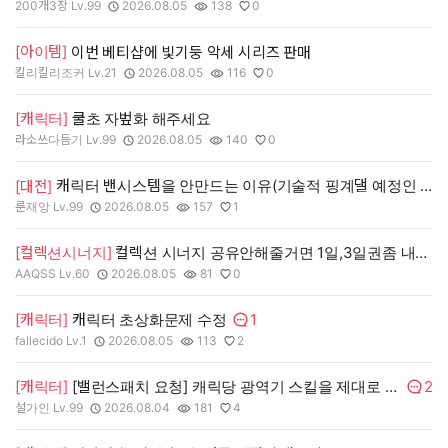
200개3장 Lv.99
2026.08.05
138
0
작성자:
작성일:
조회수:
추천수:
[아이템]
이번 베티샵에 빛기둥 악세 시리즈 판매
킬리킬리조커 Lv.21
2026.08.05
116
0
작성자:
작성일:
조회수:
추천수:
[캐릭터]
쿨초 자벞화 해주세요
라소쓰다듬기 Lv.99
2026.08.05
140
0
작성자:
작성일:
조회수:
추천수:
캐릭터 밴시스템을 안만드는 이유(기술적 핑계댈 예정인 이유)
[대전]
룬재앙 Lv.99
2026.08.05
157
1
작성자:
작성일:
조회수:
추천수:
[컬렉션시너지]
컬렉션 시너지 공유안해줄거면 1일,3일권좀 내주세요
AAQSS Lv.60
2026.08.05
81
0
작성자:
작성일:
조회수:
추천수:
1
[캐릭터]
캐릭터 초상화문제 수정
댓글수:
fallecido Lv.1
2026.08.05
113
2
작성자:
작성일:
조회수:
추천수:
2
[캐릭터]
[밸런스패치 요청] 캐릭당 광역기 스킬을 제대로 점검 부탁드립니다.
댓글수
설가인 Lv.99
2026.08.04
181
4
작성자:
작성일:
조회수:
추천수: