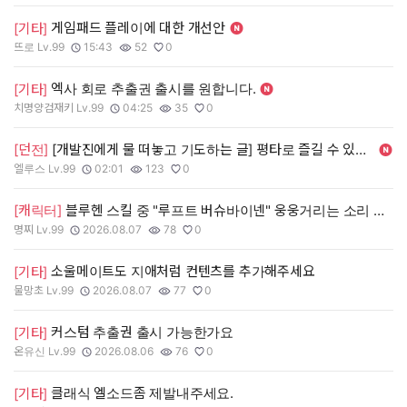
게임패드 플레이에 대한 개선안
[기타]
뜨로 Lv.99
15:43
52
0
작성자:
작성일:
조회수:
추천수:
엑사 회로 추출권 출시를 원합니다.
[기타]
치명양검재키 Lv.99
04:25
35
0
작성자:
작성일:
조회수:
추천수:
[던전]
[개발진에게 물 떠놓고 기도하는 글] 평타로 즐길 수 있는 신 던전을 내주세요
엘루스 Lv.99
02:01
123
0
작성자:
작성일:
조회수:
추천수:
[캐릭터]
블루헨 스킬 중 "루프트 버슈바이넨" 웅웅거리는 소리 삭제 해 주세요 ㅠㅠ
명찌 Lv.99
2026.08.07
78
0
작성자:
작성일:
조회수:
추천수:
소울메이트도 지애처럼 컨텐츠를 추가해주세요
[기타]
물망초 Lv.99
2026.08.07
77
0
작성자:
작성일:
조회수:
추천수:
커스텀 추출권 출시 가능한가요
[기타]
온유신 Lv.99
2026.08.06
76
0
작성자:
작성일:
조회수:
추천수:
클래식 엘소드좀 제발내주세요.
[기타]