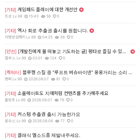
게임패드 플레이에 대한 개선안
[기타]
뜨로 Lv.99
15:43
58
0
작성자:
작성일:
조회수:
추천수:
엑사 회로 추출권 출시를 원합니다.
[기타]
치명양검재키 Lv.99
04:25
36
0
작성자:
작성일:
조회수:
추천수:
[던전]
[개발진에게 물 떠놓고 기도하는 글] 평타로 즐길 수 있는 신 던전을 내주세요
엘루스 Lv.99
02:01
124
0
작성자:
작성일:
조회수:
추천수:
[캐릭터]
블루헨 스킬 중 "루프트 버슈바이넨" 웅웅거리는 소리 삭제 해 주세요 ㅠㅠ
명찌 Lv.99
2026.08.07
81
0
작성자:
작성일:
조회수:
추천수:
소울메이트도 지애처럼 컨텐츠를 추가해주세요
[기타]
물망초 Lv.99
2026.08.07
79
0
작성자:
작성일:
조회수:
추천수:
커스텀 추출권 출시 가능한가요
[기타]
온유신 Lv.99
2026.08.06
77
0
작성자:
작성일:
조회수:
추천수:
클래식 엘소드좀 제발내주세요.
[기타]