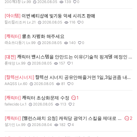
200개3장 Lv.99
2026.08.05
139
0
작성자:
작성일:
조회수:
추천수:
[아이템]
이번 베티샵에 빛기둥 악세 시리즈 판매
킬리킬리조커 Lv.21
2026.08.05
116
0
작성자:
작성일:
조회수:
추천수:
[캐릭터]
쿨초 자벞화 해주세요
라소쓰다듬기 Lv.99
2026.08.05
140
0
작성자:
작성일:
조회수:
추천수:
캐릭터 밴시스템을 안만드는 이유(기술적 핑계댈 예정인 이유)
[대전]
룬재앙 Lv.99
2026.08.05
157
1
작성자:
작성일:
조회수:
추천수:
[컬렉션시너지]
컬렉션 시너지 공유안해줄거면 1일,3일권좀 내주세요
AAQSS Lv.60
2026.08.05
81
0
작성자:
작성일:
조회수:
추천수:
1
[캐릭터]
캐릭터 초상화문제 수정
댓글수:
fallecido Lv.1
2026.08.05
113
2
작성자:
작성일:
조회수:
추천수:
2
[캐릭터]
[밸런스패치 요청] 캐릭당 광역기 스킬을 제대로 점검 부탁드립니다.
댓글수
설가인 Lv.99
2026.08.04
182
4
작성자:
작성일:
조회수:
추천수: