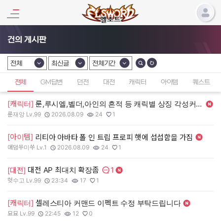
건의 게시판
전체
최신글
전체기간
카테고리 선택
카테고리 선택
카테고리 선택
전체
GM답변
던전
대전
캐릭터
아이템
퀘스트
[캐릭터]
룬,루시엘,벨더,아인의 흔적 등 캐릭별 상징 각성커스텀+로제 바니걸 커스텀
룬재앙 Lv.99
2026.08.09
24
1
작성자:
작성일:
조회수:
추천수:
[아이템]
리티아 아바타 폴 인 트립 프로피 햇에 섭섭함을 가짐
애덤쑤미쑤 Lv.1
2026.08.09
24
1
작성자:
작성일:
조회수:
추천수:
1
대전 AP 최대치 확장좀
[대전]
댓글수:
헛수고 Lv.99
23:34
17
1
작성자:
작성일:
조회수:
추천수:
[캐릭터]
셀레스티아 커맨드 이펙트 수정 부탁드립니다
묘묘 Lv.99
22:45
12
0
작성자:
작성일:
조회수:
추천수: