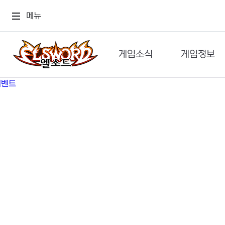
메뉴
게임소식
게임정보
공지사항
세계관
GM메가폰
캐릭터
이벤트 & 캐시샵
가이드
보도자료