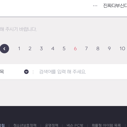
진짜다부신
해 주시기 바랍니다.
1
2
3
4
5
6
7
8
9
10
목
방침
청소년보호정책
운영정책
넥슨 PC방
확률형 아이템 목록