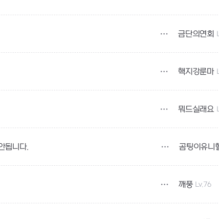
금단의연회
핵지강룬마
뭐드실래요
곰팅이유니
안됩니다.
깨풍
Lv.76