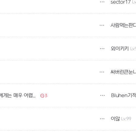
sector17
L
사람먹는판
외이키키
Lv
싸버린큰눈
Bluhen기
주간 ED 퀘스트 공급을 수정하십시오. 초보자에게는 매우 어렵습니다.
3
이않
Lv.99