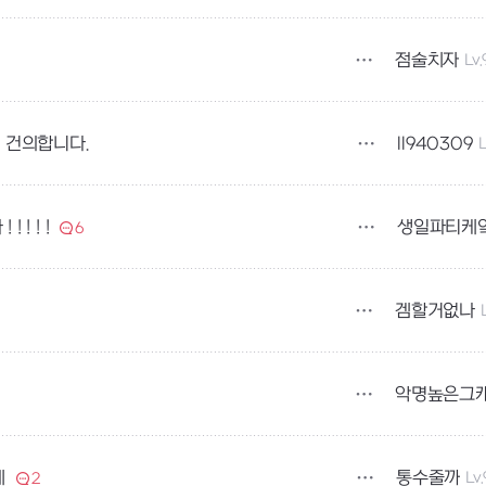
점술치자
Lv.
ll940309
L
 건의합니다.
생일파티케
 ! ! !
6
겜할거없나
악명높은그
통수줄까
Lv
데
2