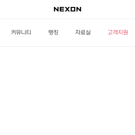
커뮤니티
랭킹
자료실
고객지원
이슈게시판
던전랭킹
다운로드
문의하기
공략게시판
대전랭킹
멀티미디어
신고하기
거래게시판
점령전랭킹
갤러리
건의하기
밸런스토론장
엘타입
보안센터
UCC게시판
작가연재만화