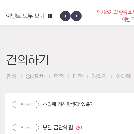
엑사스케일 증폭 회
이벤트 모두 보기
신규 지역 네블론
이벤
건의하기
전체
GM답변
던전
대전
캐릭터
아이템
스킬퀘 개선할생각 없음?
퀘스트
봉인, 금단의 힘
퀘스트
1