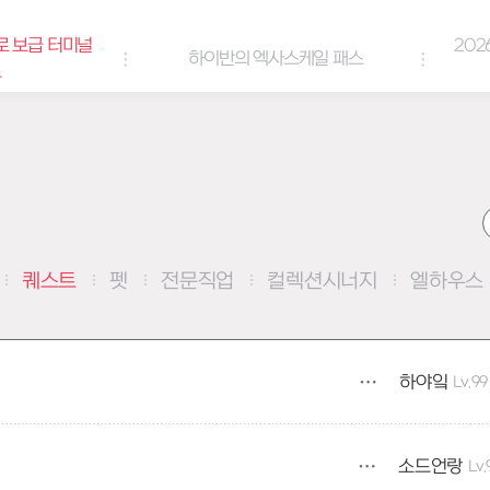
로 보급 터미널
202
하이반의 엑사스케일 패스
트
퀘스트
펫
전문직업
컬렉션시너지
엘하우스
하야잌
Lv.99
소드언랑
Lv.