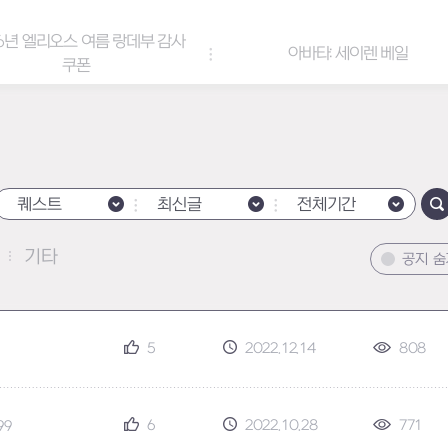
6년 엘리오스 여름 랑데부 감사
아바타: 세이렌 베일
쿠폰
퀘스트
최신글
전체기간
기타
공지 
5
2022.12.14
808
6
2022.10.28
771
99