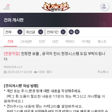
건의 게시판
전체
최신글
전체기간
카테고리 선택
카테고리 선택
카테고리 선택
전체
GM답변
던전
대전
캐릭터
아이템
퀘스트
[전문직업]
진정한 보물 , 궁극의 진리 천장시스템 도입 부탁드립니
다
NIHILlDA Lv.1
작성자:
작성일:
조회수:
추천수:
2023.03.11 02:36
1293
0
주소복사
[건의게시판 작성 방법]
* 개선 또는 추가,변경 등에 대한 내용을 작성해주세요.
(버그 등 도움이 필요한 내용은 1:1문의 또는 버그신고 게시판을 이
용해주세요.)
* 건의주시는 내용에 맞는 카테고리를 설정해주세요.
카테고리를 바르게 설정해주셔야 의견 반영이 더욱 빠르게 이루어질 수