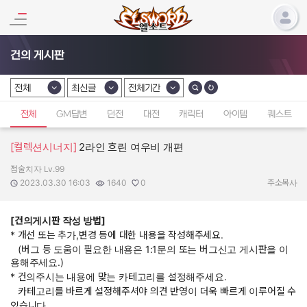
건의 게시판
전체
최신글
전체기간
카테고리 선택
카테고리 선택
카테고리 선택
전체
GM답변
던전
대전
캐릭터
아이템
퀘스트
[컬렉션시너지]
2라인 흐린 여우비 개편
점술치자 Lv.99
작성자:
작성일:
조회수:
추천수:
2023.03.30 16:03
1640
0
주소복사
[건의게시판 작성 방법]
* 개선 또는 추가,변경 등에 대한 내용을 작성해주세요.
(버그 등 도움이 필요한 내용은 1:1문의 또는 버그신고 게시판을 이
용해주세요.)
* 건의주시는 내용에 맞는 카테고리를 설정해주세요.
카테고리를 바르게 설정해주셔야 의견 반영이 더욱 빠르게 이루어질 수
있습니다.